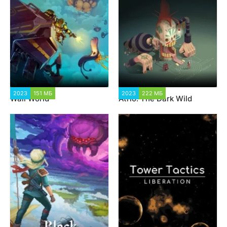
2023
151 МБ
5 348
2023
222 МБ
1 547
Wall World
Atrio: The Dark Wild