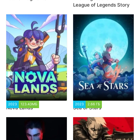
League of Legends Story
2023
123.43МБ
2 156
2023
2.66 ГБ
1 248
Nova Lands
Sea of Stars