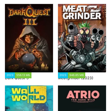
2023
556.13 МБ
1 287
2023
946.85 MB
2 141
Dark Quest 3
Meatgrinder (2023)