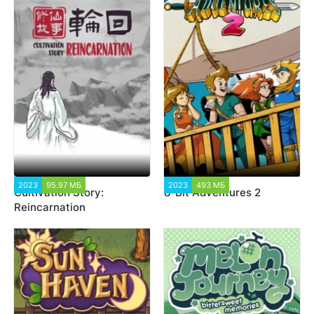
2023
95.97 МБ
2 614
2023
493 МБ
1 563
Cultivation Story:
8-Bit Adventures 2
Reincarnation