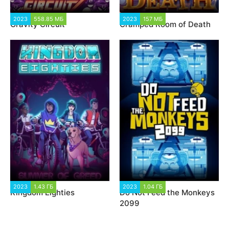
2023
558.85 МБ
1 906
2023
157 МБ
1 119
Gravity Circuit
Cramped Room of Death
2023
1.43 ГБ
1 573
2023
1.04 ГБ
1 490
Kingdom Eighties
Do Not Feed the Monkeys
2099