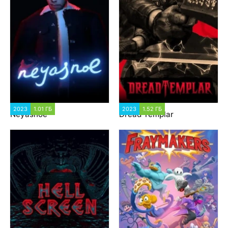
2023
1.01 ГБ
1 143
2023
1.52 ГБ
1 844
Neyasnoe
Dread Templar