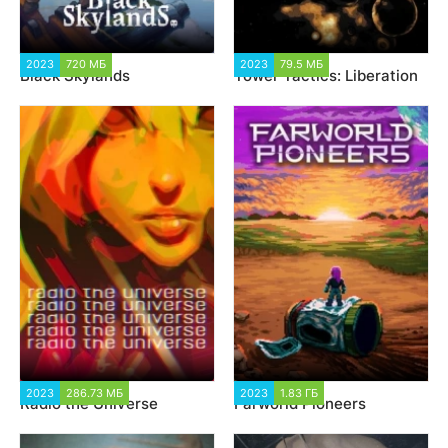
2023
720 МБ
2 421
2023
79.5 МБ
1 501
Black Skylands
Tower Tactics: Liberation
2023
286.73 МБ
1 347
2023
1.83 ГБ
2 115
Radio the Universe
Farworld Pioneers