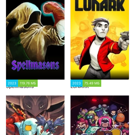
2023
119.76 МБ
1 731
2023
75.49 МБ
1 785
Spellmasons
LUNARK