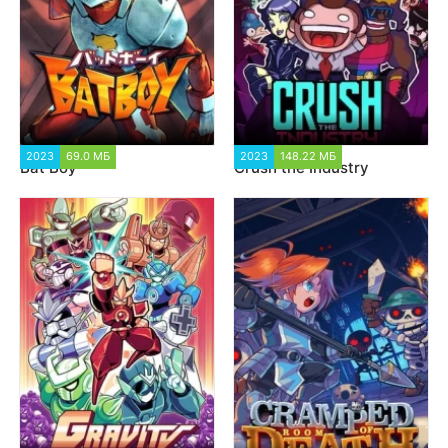
2023
69.0 МБ
1 355
2023
148.22 МБ
1 378
Bat Boy
Crush the Industry