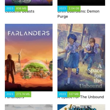
2023
836 МБ
1 620
2023
2.04 GB
1 383
Cassette Beasts
Grim Guardians: Demon
Purge
2023
273.74 МБ
2 499
2023
337 MB
1 673
Farlanders
A Space For The Unbound