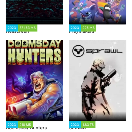
2023
371.63 МБ
1 442
2023
226 МБ
2 214
Hellscreen
Fraymakers
2023
218 МБ
2 361
2023
1.83 ГБ
2 629
Doomsday Hunters
SPRAWL