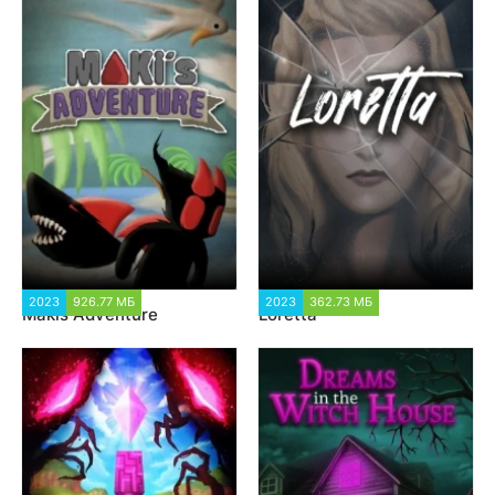
2023
926.77 МБ
1 351
2023
362.73 МБ
3 109
Makis Adventure
Loretta