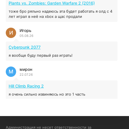
MAFIA: THE OLD COUNTRY
Plants vs. Zombies: Garden Warfare 2 (2016)
44.98 ГБ
2025
тоже бро ряльно надеюсь эта будет работать я олд с 4
04.12.2025
лет играл в неё на xbox а щас продали
Игорь
Red Chaos - The Strict Order
И
05.08.26
5.43 ГБ
2025
04.12.2025
Cyberpunk 2077
я вообще буду первый раз играть!
Prey
мирон
16.95 ГБ
2017
М
22.07.26
04.12.2025
Hill Climb Racing 2
я очень сильно извиняюсь но это 1 часть
кочегар женских пись
К
15.07.26
EA Sports UFC 4
Администрация не несет ответственности за