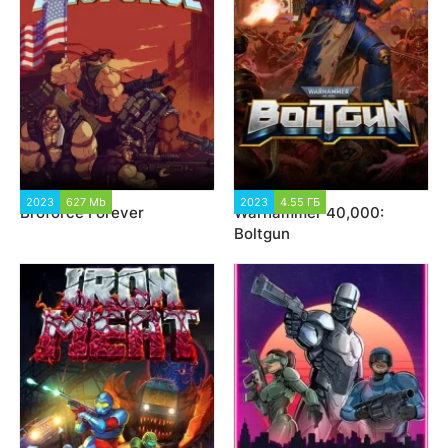
2023
627 Mb
9 881
2023
4.55 ГБ
3 298
Broforce Forever
Warhammer 40,000:
Boltgun