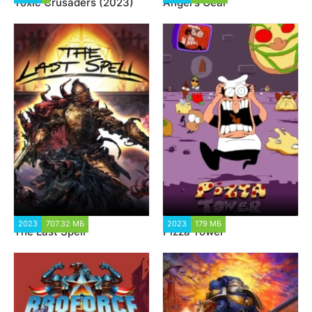
Toxic Crusaders (2023)
Angel's Gear
2023
707.32 МБ
3 578
2023
179 МБ
5 242
The Last Spell
Pizza Tower