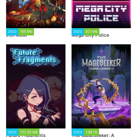
2023
165 МБ
5 968
2023
821 МБ
2 361
Iron Meat
Mega City Police
2023
722.95 MB
5 600
2023
1.88 ГБ
1 291
Future Fragments
The Mageseeker: A