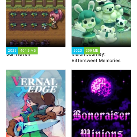
2023
404.9 МБ
1 731
2023
359 МБ
974
Sun Haven
Melon Journey:
Bittersweet Memories