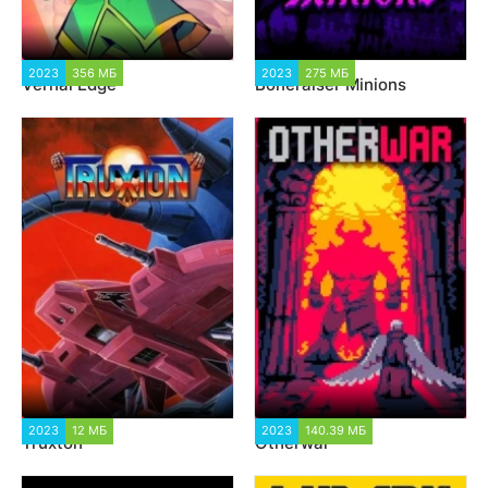
2023
356 МБ
1 357
2023
275 МБ
1 612
Vernal Edge
Boneraiser Minions
2023
12 МБ
992
2023
140.39 МБ
1 067
Truxton
Otherwar