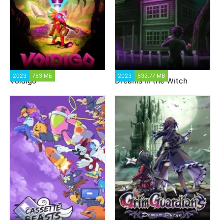
2023
753 МБ
1 340
2023
532.77 MB
1 672
Voidigo
Dreams in the Witch