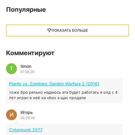
05.12.2025
Популярные
Little Nightmares III
13 ГБ
2025
ПОКАЗАТЬ БОЛЬШЕ
05.12.2025
illWill
Комментируют
4.96 ГБ
2023
04.12.2025
timon
T
07.08.26
MAFIA: THE OLD COUNTRY
Plants vs. Zombies: Garden Warfare 2 (2016)
44.98 ГБ
2025
тоже бро ряльно надеюсь эта будет работать я олд с 4
04.12.2025
лет играл в неё на xbox а щас продали
Игорь
Red Chaos - The Strict Order
И
05.08.26
5.43 ГБ
2025
04.12.2025
Cyberpunk 2077