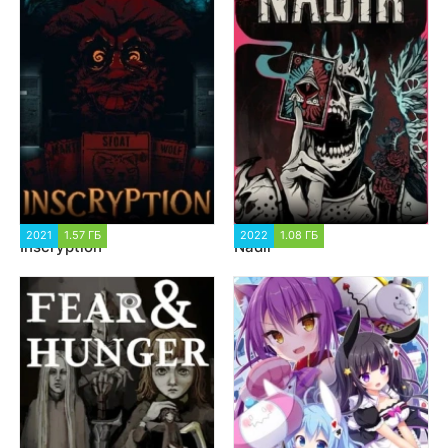
2021
1.57 ГБ
1 620
2022
1.08 ГБ
1 468
Inscryption
Nadir