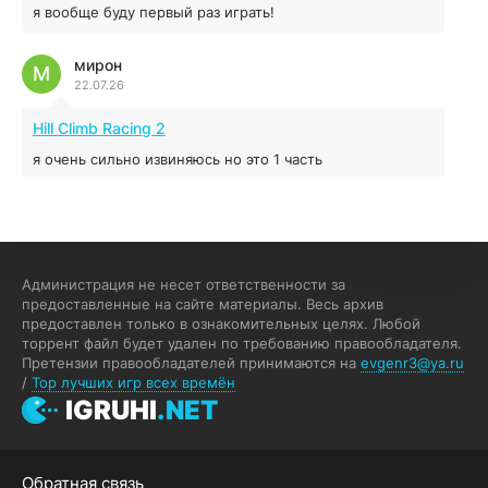
я вообще буду первый раз играть!
Prey
мирон
16.95 ГБ
2017
М
22.07.26
04.12.2025
Hill Climb Racing 2
я очень сильно извиняюсь но это 1 часть
кочегар женских пись
К
15.07.26
EA Sports UFC 4
Администрация не несет ответственности за
предоставленные на сайте материалы. Весь архив
если эта для пс а не для пк какого лешего вы пишите
предоставлен только в ознакомительных целях. Любой
на пк !!!!! Сука ебланойды космические вы напишите
торрент файл будет удален по требованию правообладателя.
блять на пк с установлением Эмулятора сука калеки на
Претензии правообладателей принимаются на
evgenr3@ya.ru
мозг блять последней стадии
/
Top лучших игр всех времён
Fannie
IGRUHI
.NET
F
13.07.26
My Summer Car
Обратная связь