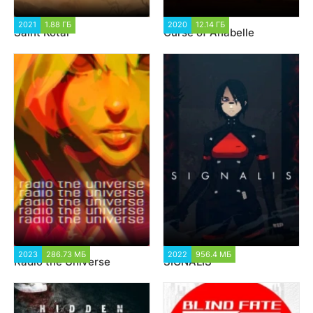
2021
1.88 ГБ
1 827
2020
12.14 ГБ
1 328
Saint Kotar
Curse of Anabelle
2023
286.73 МБ
1 347
2022
956.4 МБ
1 634
Radio the Universe
SIGNALIS