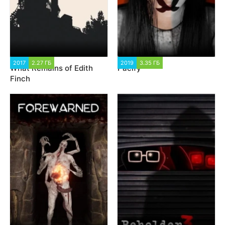
2017
2.27 ГБ
2 064
2019
3.35 ГБ
3 042
What Remains of Edith
Pacify
Finch