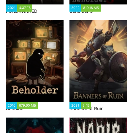
2021
4.37 ГБ
1 344
2022
819.16 МБ
1 513
FOREWARNED
Beholder 3
2016
879.65 МБ
1 602
2021
3 ГБ
1 431
Beholder
Banners of Ruin