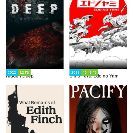
2022
1.2 ГБ
2 102
2022
15.48 ГБ
1 312
Hidden Deep
Blind Fate: Edo no Yami