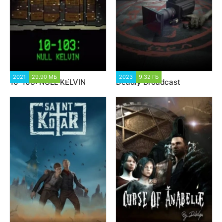
2021
29.90 МБ
1 726
2023
9.32 ГБ
1 735
10-103: NULL KELVIN
Deadly Broadcast