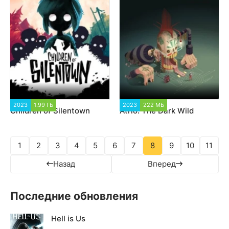
2023
1.99 ГБ
1 817
2023
222 МБ
1 547
Children of Silentown
Atrio: The Dark Wild
1
2
3
4
5
6
7
8
9
10
11
Назад
Вперед
Последние обновления
Hell is Us