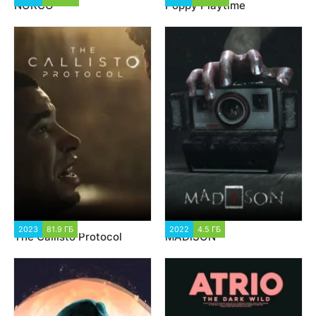
NORCO
Poppy Playtime
2023
81.9 ГБ
17 481
2022
4.5 ГБ
1 658
The Callisto Protocol
MADiSON