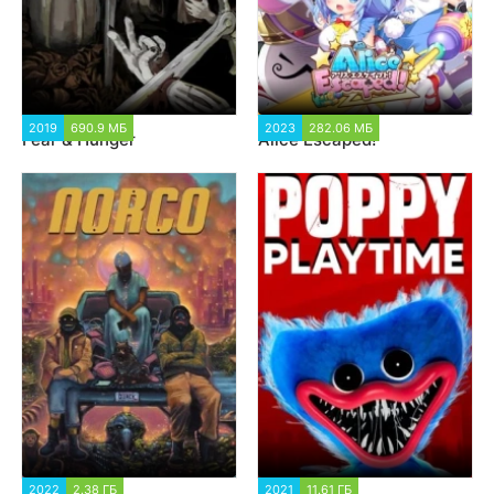
2019
690.9 МБ
2 052
2023
282.06 МБ
1 474
Fear & Hunger
Alice Escaped!
2022
2.38 ГБ
1 380
2021
11.61 ГБ
7 531