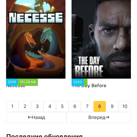
2019
191.28 МБ
1 477
2023
4 943
Necesse
The Day Before
1
2
3
4
5
6
7
8
9
10
Назад
Вперед
Последние обновления