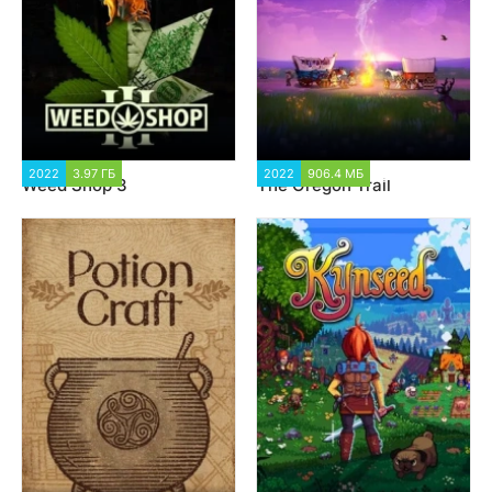
2022
3.97 ГБ
1 797
2022
906.4 МБ
1 178
Weed Shop 3
The Oregon Trail