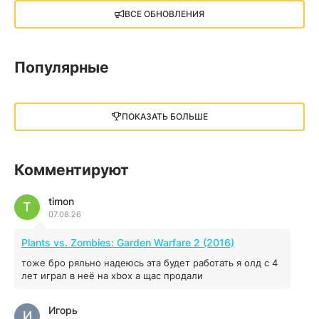
X4: Foundations (2018)
ВСЕ ОБНОВЛЕНИЯ
13.73 GB
2018
05.12.2025
Популярные
Little Nightmares III
13 ГБ
2025
ПОКАЗАТЬ БОЛЬШЕ
05.12.2025
illWill
Комментируют
4.96 ГБ
2023
04.12.2025
timon
T
07.08.26
MAFIA: THE OLD COUNTRY
Plants vs. Zombies: Garden Warfare 2 (2016)
44.98 ГБ
2025
тоже бро ряльно надеюсь эта будет работать я олд с 4
04.12.2025
лет играл в неё на xbox а щас продали
Игорь
Red Chaos - The Strict Order
И