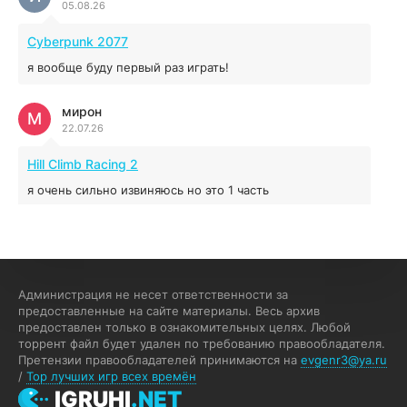
05.08.26
5.43 ГБ
2025
04.12.2025
Cyberpunk 2077
я вообще буду первый раз играть!
Prey
мирон
16.95 ГБ
2017
М
22.07.26
04.12.2025
Hill Climb Racing 2
я очень сильно извиняюсь но это 1 часть
кочегар женских пись
К
15.07.26
EA Sports UFC 4
Администрация не несет ответственности за
предоставленные на сайте материалы. Весь архив
если эта для пс а не для пк какого лешего вы пишите
предоставлен только в ознакомительных целях. Любой
на пк !!!!! Сука ебланойды космические вы напишите
торрент файл будет удален по требованию правообладателя.
блять на пк с установлением Эмулятора сука калеки на
Претензии правообладателей принимаются на
evgenr3@ya.ru
мозг блять последней стадии
/
Top лучших игр всех времён
Fannie
IGRUHI
.NET
F
13.07.26