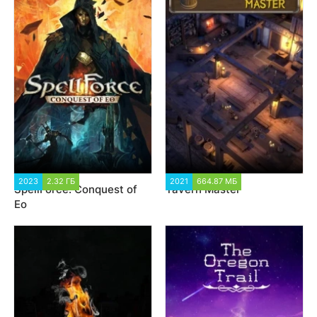
2023
2.32 ГБ
1 616
2021
664.87 МБ
1 441
SpellForce: Conquest of
Tavern Master
Eo