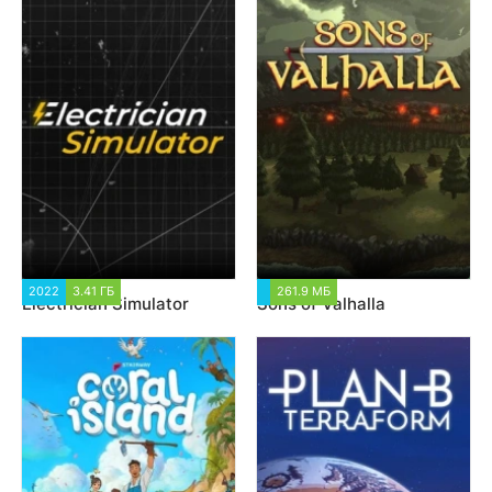
2022
3.41 ГБ
1 580
261.9 МБ
1 816
Electrician Simulator
Sons of Valhalla