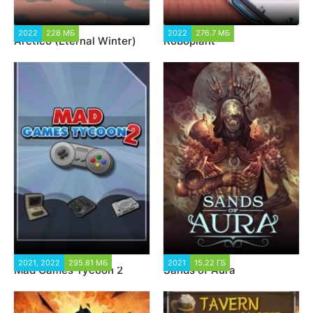
2022
228 МБ
1 162
2022
276.7 МБ
1 194
Arctico (Eternal Winter)
Roboplant
2021, 2022
295.81 МБ
5 389
2021
15.22 ГБ
1 492
Mad Games Tycoon 2
Sands of Aura