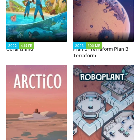
2022
4.14 ГБ
1 795
2023
300 МБ
1 568
Coral Island
Plan B: Terraform Plan B:
Terraform