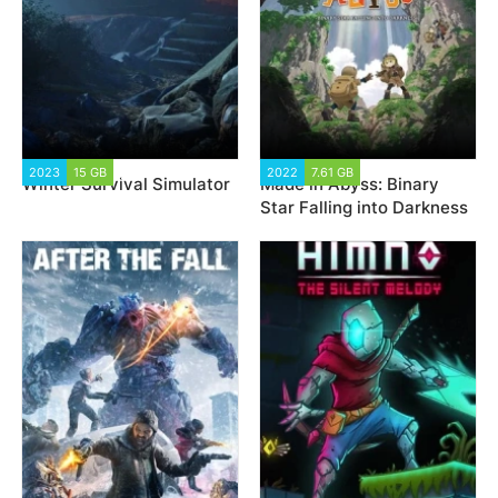
2023
15 GB
1 863
2022
7.61 GB
1 506
Winter Survival Simulator
Made in Abyss: Binary
Star Falling into Darkness