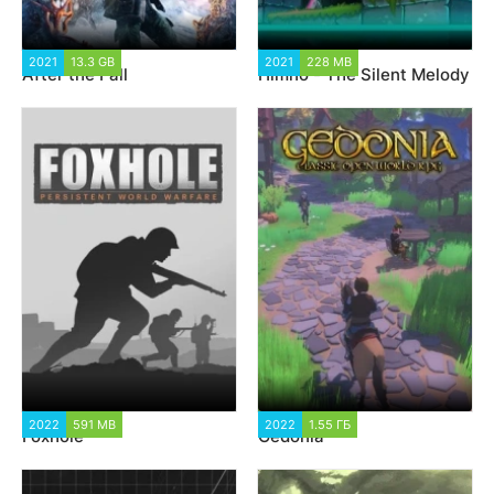
2021
13.3 GB
2 238
2021
228 MB
1 184
After the Fall
Himno - The Silent Melody
2022
591 MB
2 298
2022
1.55 ГБ
1 418
Foxhole
Gedonia