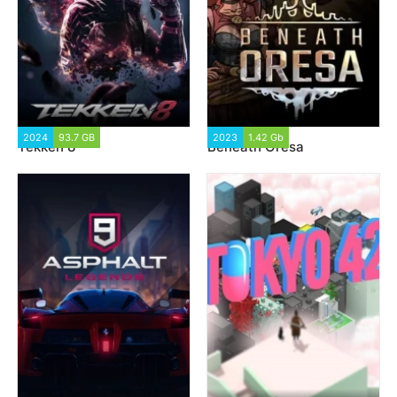
2024
93.7 GB
2 371
2023
1.42 Gb
1 271
Tekken 8
Beneath Oresa