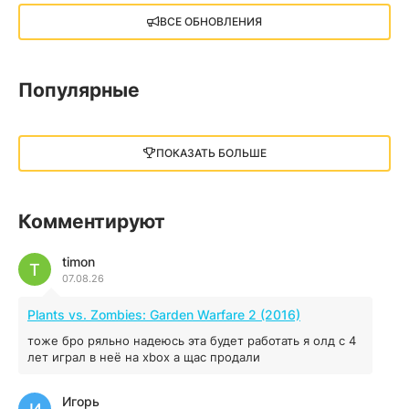
X4: Foundations (2018)
ВСЕ ОБНОВЛЕНИЯ
13.73 GB
2018
05.12.2025
Популярные
Little Nightmares III
13 ГБ
2025
ПОКАЗАТЬ БОЛЬШЕ
05.12.2025
illWill
Комментируют
4.96 ГБ
2023
04.12.2025
timon
T
07.08.26
MAFIA: THE OLD COUNTRY
Plants vs. Zombies: Garden Warfare 2 (2016)
44.98 ГБ
2025
тоже бро ряльно надеюсь эта будет работать я олд с 4
04.12.2025
лет играл в неё на xbox а щас продали
Игорь
Red Chaos - The Strict Order