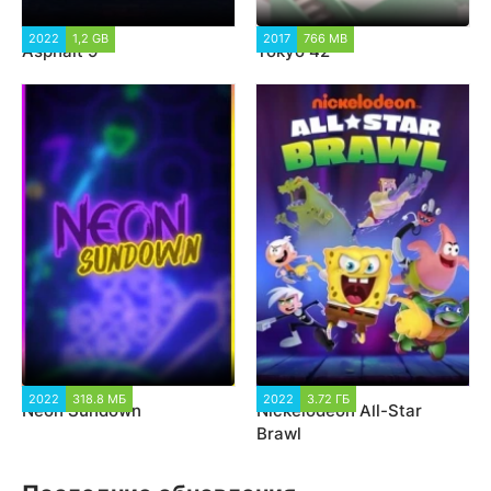
2022
1,2 GB
28 457
2017
766 MB
4 536
Asphalt 9
Tokyo 42
2022
318.8 МБ
1 224
2022
3.72 ГБ
2 170
Neon Sundown
Nickelodeon All-Star
Brawl