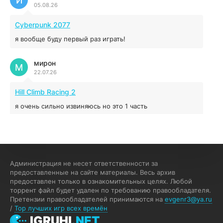
И
05.08.26
5.43 ГБ
2025
04.12.2025
Cyberpunk 2077
я вообще буду первый раз играть!
Prey
мирон
16.95 ГБ
2017
М
22.07.26
04.12.2025
Hill Climb Racing 2
я очень сильно извиняюсь но это 1 часть
кочегар женских пись
К
15.07.26
EA Sports UFC 4
Администрация не несет ответственности за
предоставленные на сайте материалы. Весь архив
если эта для пс а не для пк какого лешего вы пишите
предоставлен только в ознакомительных целях. Любой
на пк !!!!! Сука ебланойды космические вы напишите
торрент файл будет удален по требованию правообладателя.
блять на пк с установлением Эмулятора сука калеки на
Претензии правообладателей принимаются на
evgenr3@ya.ru
мозг блять последней стадии
/
Top лучших игр всех времён
Fannie
IGRUHI
.NET
F