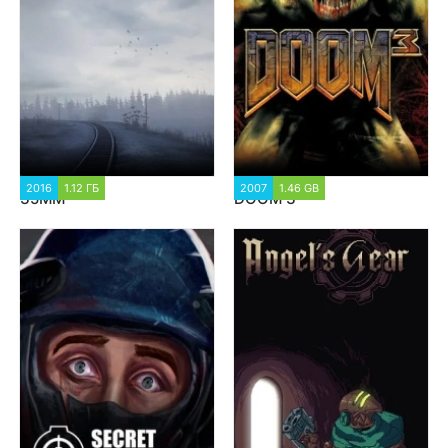
2016
1.12 ГБ
5 189
2007
1.46 GB
5 140
35MM
DOOM 3