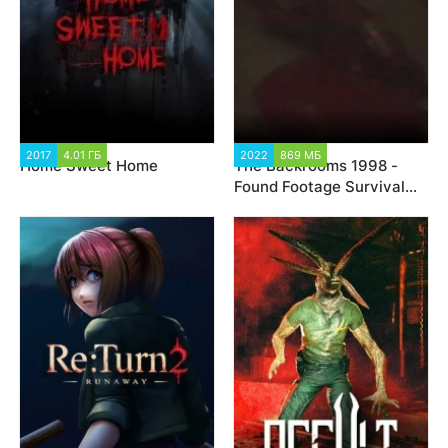
2017
4.01 ГБ
2 170
2022
869 МБ
3 259
Home Sweet Home
The Backrooms 1998 -
Found Footage Survival
Horror Game