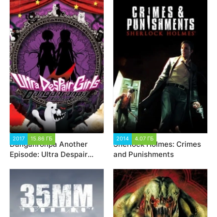
2017
15.86 ГБ
2 469
2014
4.07 ГБ
2 024
Danganronpa Another
Sherlock Holmes: Crimes
Episode: Ultra Despair
and Punishments
Girls