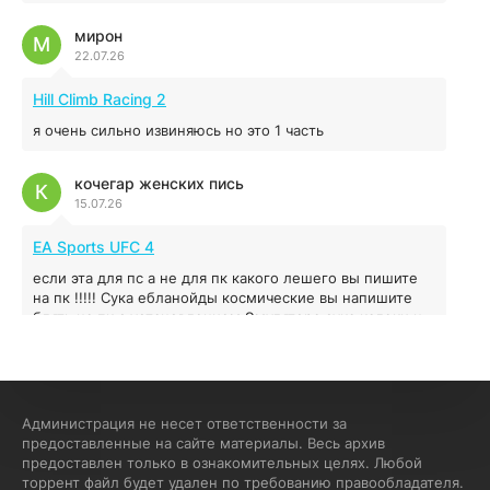
мирон
М
22.07.26
Red Chaos - The Strict Order
5.43 ГБ
2025
Hill Climb Racing 2
04.12.2025
я очень сильно извиняюсь но это 1 часть
Prey
кочегар женских пись
К
15.07.26
16.95 ГБ
2017
04.12.2025
EA Sports UFC 4
если эта для пс а не для пк какого лешего вы пишите
на пк !!!!! Сука ебланойды космические вы напишите
блять на пк с установлением Эмулятора сука калеки на
мозг блять последней стадии
Fannie
F
13.07.26
Администрация не несет ответственности за
My Summer Car
предоставленные на сайте материалы. Весь архив
предоставлен только в ознакомительных целях. Любой
Раменбет — место, где азарт подаётся «аль денте», где
торрент файл будет удален по требованию правообладателя.
каждый спин — как идеальная лапша. Подача —