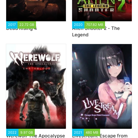
2017
22.72 GB
23 992
2020
707.82 MB
1 921
Dead Rising 4
Alien Shooter 2 - The
Legend
2022
9.97 GB
1 599
2021
480 MB
2 416
Werewolf The Apocalypse
Livestream: Escape from