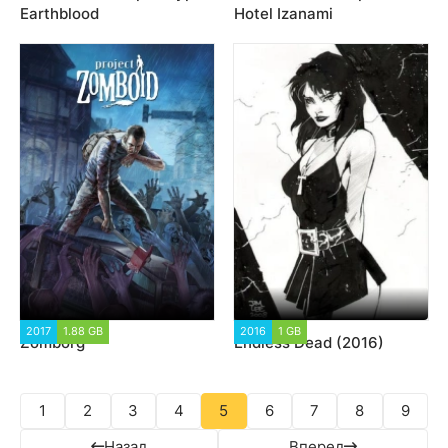
Earthblood
Hotel Izanami
2017
1.88 GB
8 291
2016
1 GB
17 071
Zomborg
Endless Dead (2016)
1
2
3
4
5
6
7
8
9
Назад
Вперед