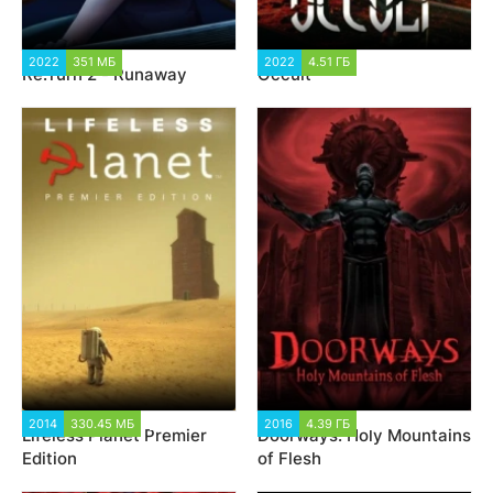
2022
351 МБ
2 862
2022
4.51 ГБ
1 922
Re:Turn 2 - Runaway
Occult
2014
330.45 МБ
1 758
2016
4.39 ГБ
1 737
Lifeless Planet Premier
Doorways: Holy Mountains
Edition
of Flesh