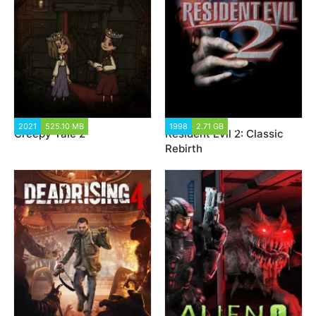
2021
525.10 MB
1 344
1998
2.71 GB
2 649
Creepy Tale 2
Resident Evil 2: Classic
Rebirth