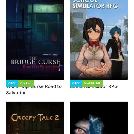
2022
2.63 GB
1 649
2022
453.56 MB
2 042
The Bridge Curse Road to
School Simulator RPG
Salvation