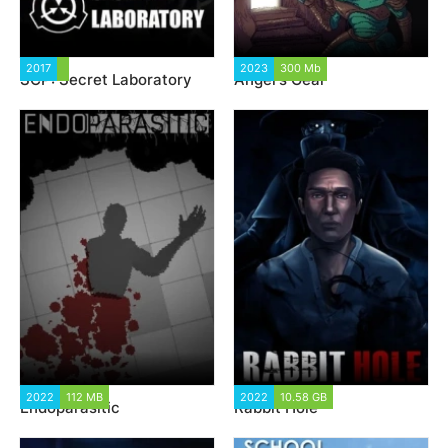
2017
5 338
2023
300 Mb
4 097
SCP: Secret Laboratory
Angel's Gear
2022
112 MB
1 914
2022
10.58 GB
1 869
Endoparasitic
Rabbit Hole