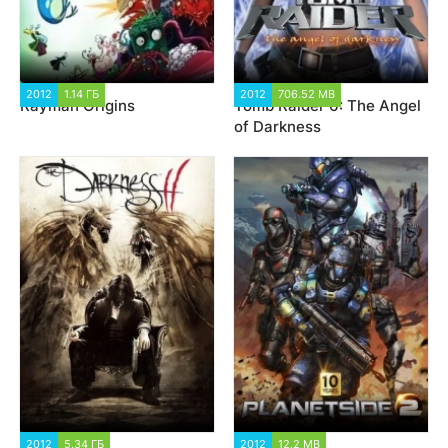
2012
1.14 ГБ
2 020
2012
706.52 MB
2 684
Rayman Origins
Tomb Raider 6: The Angel
of Darkness
2012
5.34 ГБ
2 427
2012
12.2 MB
1 927