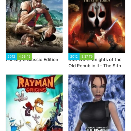
2012
4.58 ГБ
2 859
2012
3.37 ГБ
3 536
Far Cry 3 Classic Edition
Star Wars: Knights of the
Old Republic II - The Sith
Lords