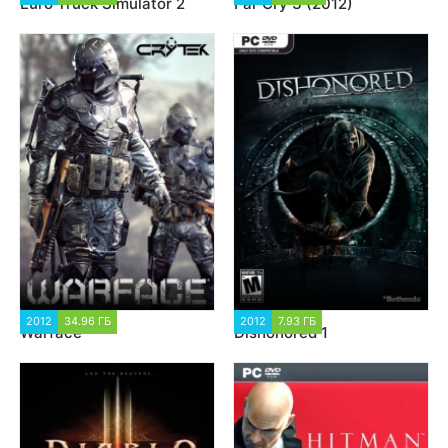
Euro Truck Simulator 2
Far Cry 3 (2012)
2012
34.96 ГБ
113 498
2012
7.93 ГБ
47 063
Warface
Dishonored 1