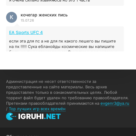
Prey
кочегар женских пись
К
15.07.26
16.95 ГБ
2017
04.12.2025
EA Sports UFC 4
если эта для пс а не для пк какого лешего вы пишите
на пк !!!!! Сука ебланойды космические вы напишите
блять на пк с установлением Эмулятора сука калеки на
мозг блять последней стадии
Fannie
F
13.07.26
Администрация не несет ответственности за
My Summer Car
предоставленные на сайте материалы. Весь архив
предоставлен только в ознакомительных целях. Любой
Раменбет — место, где азарт подаётся «аль денте», где
торрент файл будет удален по требованию правообладателя.
каждый спин — как идеальная лапша. Подача —
Претензии правообладателей принимаются на
evgenr3@ya.ru
быстро, горячо и честно — попробуйте сами:
/
Top лучших игр всех времён
%random_anchor_text% — и начните дегустацию
IGRUHI
.NET
джекпотов.
Luther
L
12.07.26