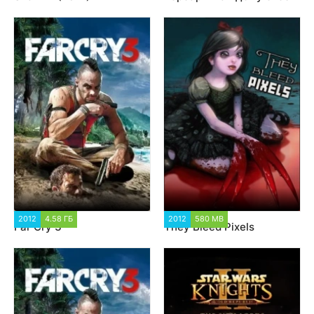
2012
4.58 ГБ
14 881
2012
580 MB
9 635
Far Cry 3
They Bleed Pixels