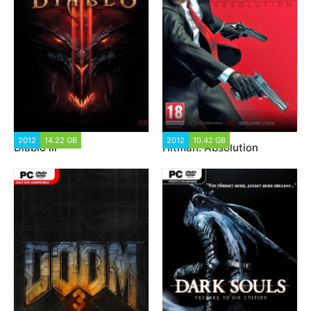
2012
14.22 GB
95 145
2012
10.42 GB
46 482
Diablo III
Hitman: Absolution