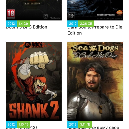
2012
1.4 Gb
37 258
2012
2.26 GB
36 624
Doom 3 BFG Edition
Dark Souls: Prepare to Die
Edition
2012
1.15 ГБ
11 406
2012
3.11 ГБ
8 120
Shank 2 (2012)
Корсары Каждому своё