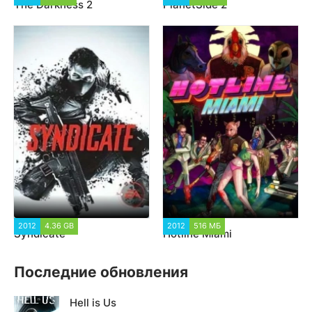
The Darkness 2
PlanetSide 2
2012
4.36 GB
2 158
2012
516 МБ
2 667
Syndicate
Hotline Miami
Последние обновления
Hell is Us