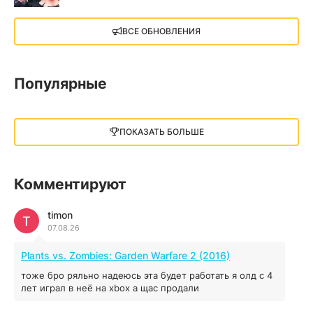
X4: Foundations (2018)
ВСЕ ОБНОВЛЕНИЯ
13.73 GB
2018
05.12.2025
Популярные
Little Nightmares III
13 ГБ
2025
ПОКАЗАТЬ БОЛЬШЕ
05.12.2025
illWill
Комментируют
4.96 ГБ
2023
04.12.2025
timon
T
07.08.26
MAFIA: THE OLD COUNTRY
Plants vs. Zombies: Garden Warfare 2 (2016)
44.98 ГБ
2025
тоже бро ряльно надеюсь эта будет работать я олд с 4
04.12.2025
лет играл в неё на xbox а щас продали