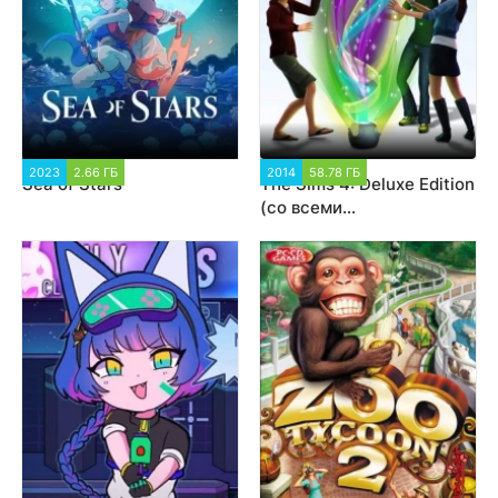
2023
2.66 ГБ
1 248
2014
58.78 ГБ
1 010 445
Sea of Stars
The Sims 4: Deluxe Edition
(со всеми
дополнениями)