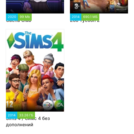
2020
99 Mb
2 999
2014
690.1 МБ
32 947
Gacha Club
Zoo Tycoon 2
2014
33.26 ГБ
200 795
Sims 4 / Симс 4 без
дополнений