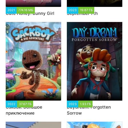
2021
774.16 МБ
3 630
2023
19.67 ГБ
2 000
Cute Honey: Bunny Girl
September 7th
2022
37.67 ГБ
3 596
2023
1.93 ГБ
1 265
Сэкбой: Большое
Daydream: Forgotten
приключение
Sorrow