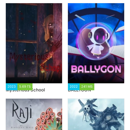
2023
5.69 ГБ
1 579
2022
241 МБ
1 154
Mysterious School
BALLYGON