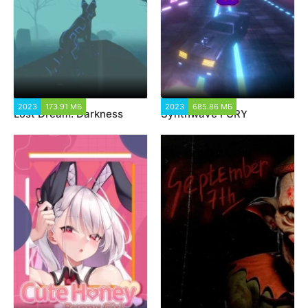
2023
173.91 МБ
1 303
2023
685.86 МБ
1 361
Lost Dream: Darkness
Synthwave FURY