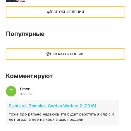
X4: Foundations (2018)
ВСЕ ОБНОВЛЕНИЯ
13.73 GB
2018
05.12.2025
Популярные
Little Nightmares III
13 ГБ
2025
ПОКАЗАТЬ БОЛЬШЕ
05.12.2025
illWill
Комментируют
4.96 ГБ
2023
04.12.2025
timon
T
07.08.26
MAFIA: THE OLD COUNTRY
Plants vs. Zombies: Garden Warfare 2 (2016)
44.98 ГБ
2025
тоже бро ряльно надеюсь эта будет работать я олд с 4
04.12.2025
лет играл в неё на xbox а щас продали