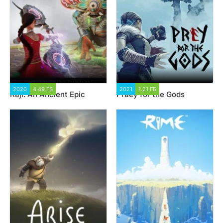
2020
4.49 ГБ
1 535
2021
1.21 ГБ
1 719
Raji: An Ancient Epic
Praey for the Gods