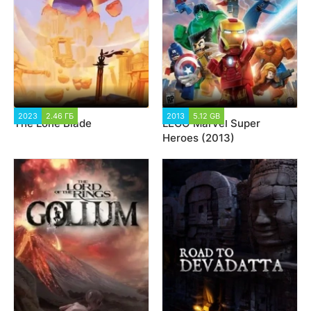
2023
2.46 ГБ
860
2013
5.12 GB
48 197
The Lone Blade
LEGO Marvel Super
Heroes (2013)