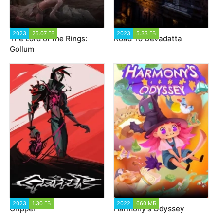
2023
25.07 ГБ
3 187
2023
5.33 ГБ
1 687
The Lord of the Rings:
Road To Devadatta
Gollum
2023
1.30 ГБ
1 664
2022
660 МБ
1 123
Gripper
Harmony's Odyssey