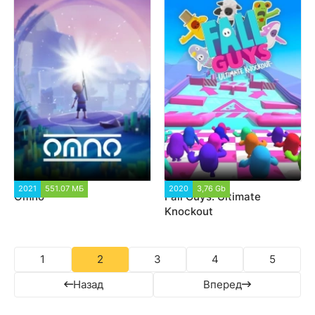
2021
551.07 МБ
3 143
2020
3,76 Gb
209 610
Omno
Fall Guys: Ultimate
Knockout
1
2
3
4
5
Назад
Вперед