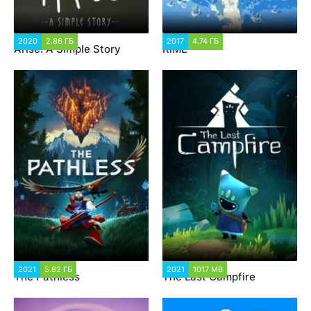
2020
2.86 ГБ
1 219
2017
4.74 ГБ
1 358
Arise: A Simple Story
RiME
2021
5.82 ГБ
1 433
2021
1017 MB
1 394
The Pathless
The Last Campfire