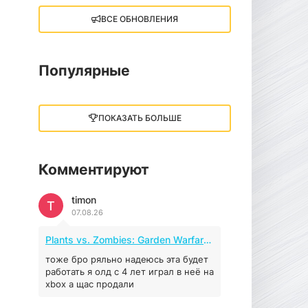
ВСЕ ОБНОВЛЕНИЯ
Little Nightmares III
13 ГБ
2025
05.12.2025
Популярные
illWill
4.96 ГБ
2023
ПОКАЗАТЬ БОЛЬШЕ
04.12.2025
Комментируют
MAFIA: THE OLD
COUNTRY
timon
44.98 ГБ
2025
T
07.08.26
04.12.2025
Plants vs. Zombies: Garden Warfare 2 (2016)
Red Chaos - The Strict
Order
тоже бро ряльно надеюсь эта будет
работать я олд с 4 лет играл в неё на
5.43 ГБ
2025
xbox а щас продали
04.12.2025