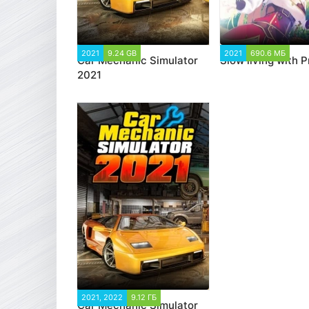
2021
9.24 GB
9 833
2021
690.6 МБ
2 
Car Mechanic Simulator
Slow living with 
2021
2021, 2022
9.12 ГБ
17 014
Car Mechanic Simulator