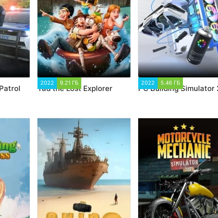
50
2022
9.21 ГБ
2 004
2022
5.46 ГБ
3 524
Patrol
Tad the Lost Explorer
PC Building Simulator 