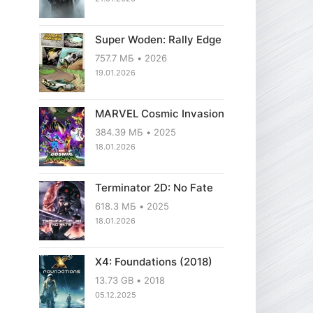
Super Woden: Rally Edge
757.7 МБ
2026
19.01.2026
MARVEL Cosmic Invasion
384.39 МБ
2025
18.01.2026
Terminator 2D: No Fate
618.3 МБ
2025
18.01.2026
X4: Foundations (2018)
13.73 GB
2018
05.12.2025