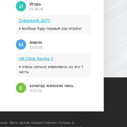
Prey
Игорь
И
05.08.26
16.95 ГБ
2017
04.12.2025
Cyberpunk 2077
я вообще буду первый раз играть!
мирон
М
22.07.26
Hill Climb Racing 2
я очень сильно извиняюсь но это 1
часть
кочегар женских пись
К
15.07.26
EA Sports UFC 4
если эта для пс а не для пк какого
лешего вы пишите на пк !!!!! Сука
ебланойды космические вы
алы. Весь архив предоставлен только в
напишите блять на пк с