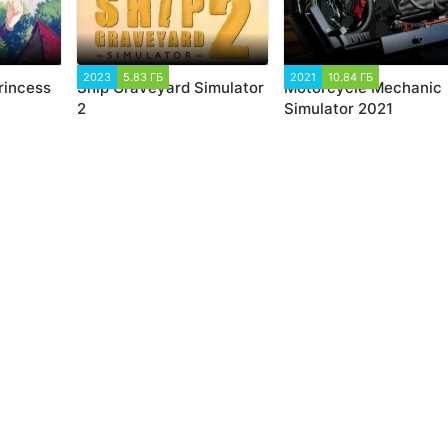
891
2023
5.83 ГБ
2 185
2021
10.84 ГБ
2 145
Princess
Ship Graveyard Simulator
Motorcycle Mechanic
2
Simulator 2021