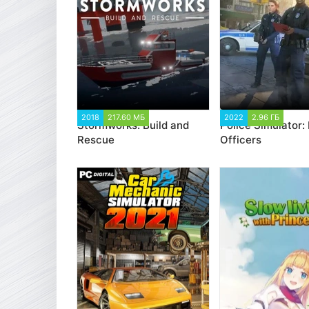
2018
217.60 МБ
40 515
2022
2.96 ГБ
1 7
Stormworks: Build and
Police Simulator: 
Rescue
Officers