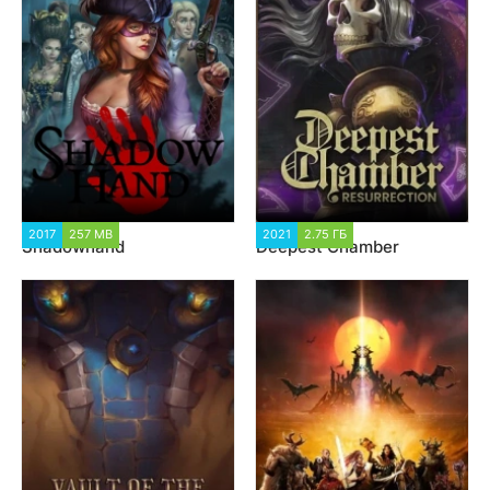
2017
257 MB
11 786
2021
2.75 ГБ
1 225
Shadowhand
Deepest Chamber