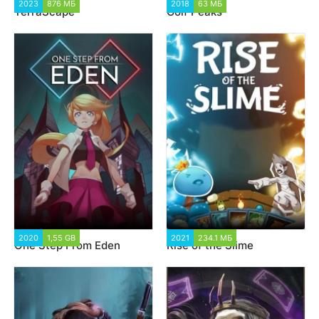
2023
876 МБ
1 682
2018
63 МБ
1 055
TerraScape
Golf Peaks
2020
1,55 GB
2 019
2021
234.1 МБ
1 588
One Step From Eden
Rise of the Slime