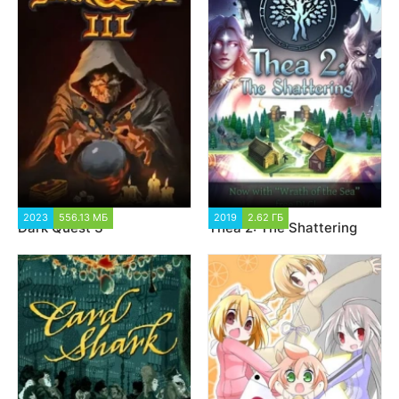
2023
556.13 МБ
1 287
2019
2.62 ГБ
3 067
Dark Quest 3
Thea 2: The Shattering