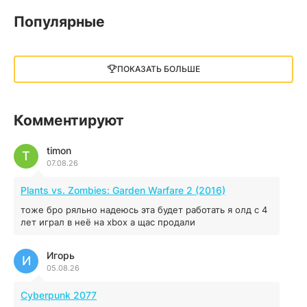
05.12.2025
Популярные
Little Nightmares III
13 ГБ
2025
ПОКАЗАТЬ БОЛЬШЕ
05.12.2025
illWill
Комментируют
4.96 ГБ
2023
04.12.2025
timon
T
07.08.26
MAFIA: THE OLD COUNTRY
Plants vs. Zombies: Garden Warfare 2 (2016)
44.98 ГБ
2025
тоже бро ряльно надеюсь эта будет работать я олд с 4
04.12.2025
лет играл в неё на xbox а щас продали
Игорь
Red Chaos - The Strict Order
И
05.08.26
5.43 ГБ
2025
04.12.2025
Cyberpunk 2077