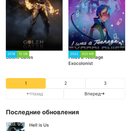
2018
15 GB
8 605
2022
925 MB
2 106
Golem Gates
I Was a Teenage
Exocolonist
1
2
3
Назад
Вперед
Последние обновления
Hell is Us