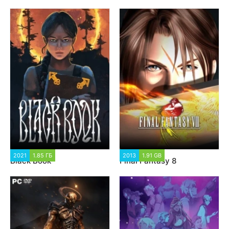
2021
1.85 ГБ
2 138
2013
1.91 GB
2 982
Black Book
Final Fantasy 8