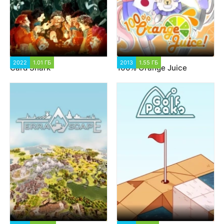
2022
1.01 ГБ
1 425
2013
1.55 ГБ
1 049
Card Shark
100% Orange Juice