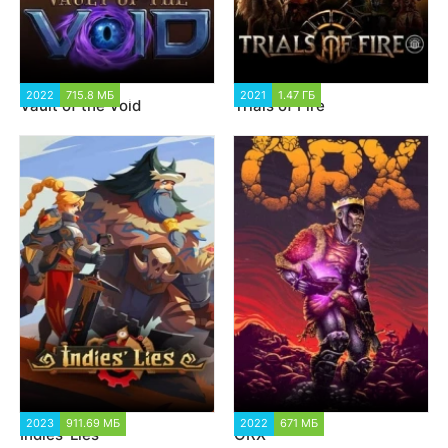
2022
715.8 МБ
1 288
2021
1.47 ГБ
1 260
Vault of the Void
Trials of Fire
2023
911.69 МБ
1 282
2022
671 МБ
1 235
Indies' Lies
ORX