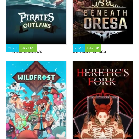
2020
346.1 МБ
2 360
2023
1.42 Gb
1 271
Pirates Outlaws
Beneath Oresa