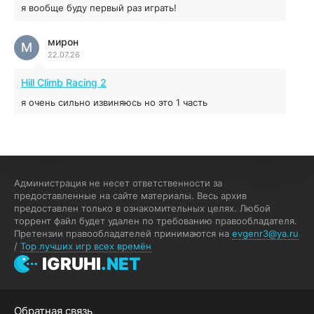
я вообще буду первый раз играть!
Prey
мирон
16.95 ГБ
2017
М
22.07.26
04.12.2025
Hill Climb Racing 2
я очень сильно извиняюсь но это 1 часть
кочегар женских пись
К
15.07.26
EA Sports UFC 4
Администрация не несет ответственности за
предоставленные на сайте материалы. Весь архив
если эта для пс а не для пк какого лешего вы пишите
предоставлен только в ознакомительных целях. Любой
на пк !!!!! Сука ебланойды космические вы напишите
торрент файл будет удален по требованию правообладателя.
блять на пк с установлением Эмулятора сука калеки на
Претензии правообладателей принимаются на
evgenr3@ya.ru
мозг блять последней стадии
/
Top лучших игр всех времён
Fannie
IGRUHI
.NET
F
13.07.26
My Summer Car
Обратная связь