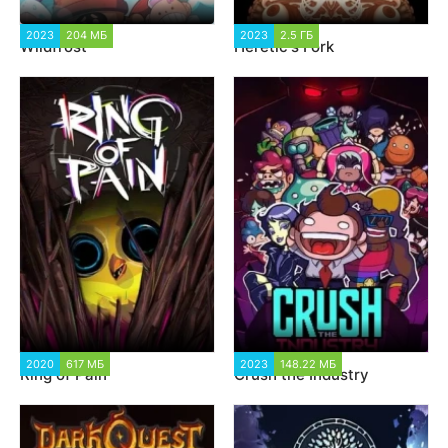
2023
204 МБ
1 845
2023
2.5 ГБ
1 273
Wildfrost
Heretic's Fork
2020
617 МБ
1 762
2023
148.22 МБ
1 378
Ring of Pain
Crush the Industry