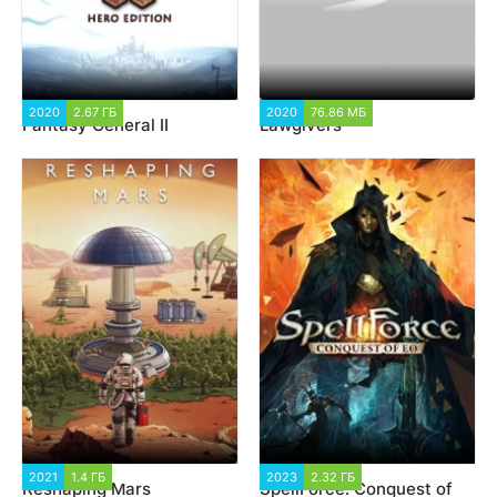
2020
2.67 ГБ
6 717
2020
76.86 МБ
1 288
Fantasy General II
Lawgivers
2021
1.4 ГБ
1 930
2023
2.32 ГБ
1 616
Reshaping Mars
SpellForce: Conquest of