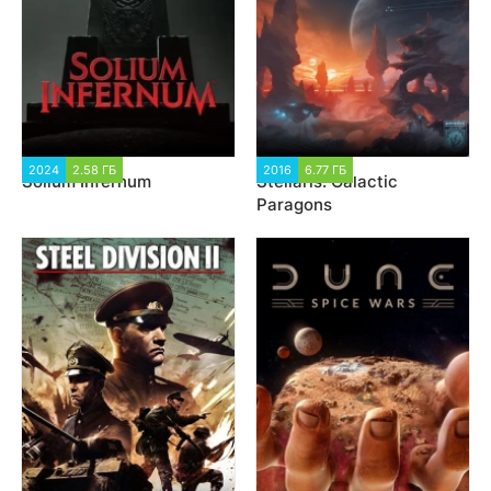
2024
2.58 ГБ
1 662
2016
6.77 ГБ
24 494
Solium Infernum
Stellaris: Galactic
Paragons