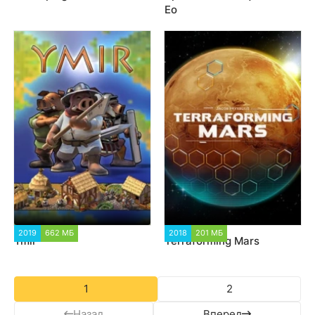
Eo
2019
662 МБ
1 290
2018
201 МБ
2 200
Ymir
Terraforming Mars
1
2
Назад
Вперед