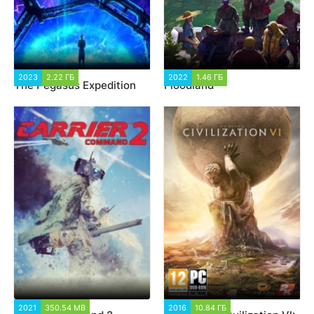
2023
2.22 ГБ
1 633
2022
1.46 ГБ
2 217
The Pegasus Expedition
Floodland
2021
350.54 MB
2 984
2016
10.84 ГБ
22 066