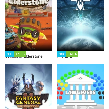
2018
1.78 ГБ
1 557
2019
2.61 ГБ
1 458
Goblins of Elderstone
AI War 2