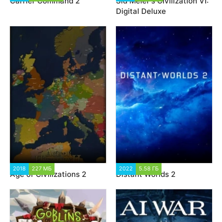
Carrier Command 2
Sid Meier's Civilization VI:
Digital Deluxe
2018
227 МБ
2 884
2022
5.58 ГБ
1 202
Age of Civilizations 2
Distant Worlds 2