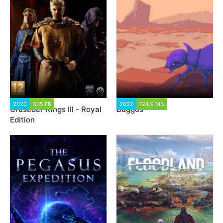
2020
3.15 ГБ
15 948
2022
124.9 МБ
1 753
Crusader Kings III - Royal
Buggos
Edition