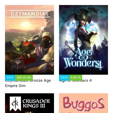
2022
466.38 МБ
2 222
2023
6.84 ГБ
1 902
Ozymandias: Bronze Age
Age of Wonders 4
Empire Sim