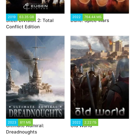
2019
63.35 GB
20 529
2022
764.44 МБ
5 400
Steel Division 2: Total
Dune: Spice Wars
Conflict Edition
2023
811 МБ
7 025
2022
2.22 ГБ
4 251
Ultimate Admiral:
Old World
Dreadnoughts