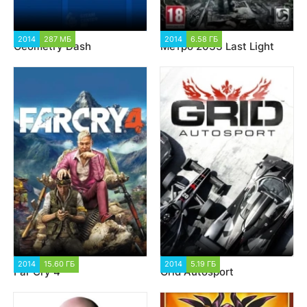
2014
287 МБ
6 377
2014
6.58 ГБ
3 743
Geometry Dash
Метро 2033 Last Light
2014
15.60 ГБ
4 483
2014
5.19 ГБ
3 683
Far Cry 4
Grid Autosport