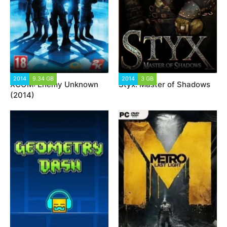
2014
9.34 GB
24 144
2014
3 GB
9 458
XCOM: Enemy Unknown
Styx: Master of Shadows
(2014)