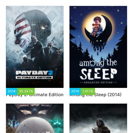
2014
35.34 ГБ
117 489
2014
1.41 ГБ
46 804
PayDay 2: Ultimate Edition
Among the Sleep (2014)