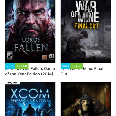
2014
6.74 GB
16 644
2014
1.71 GB
15 017
Lords Of The Fallen: Game
This War of Mine: Final
of the Year Edition (2014)
Cut