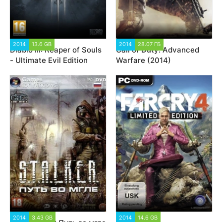
2014
13.6 GB
152 911
2014
28.07 ГБ
62 817
Diablo III: Reaper of Souls
Call of Duty: Advanced
- Ultimate Evil Edition
Warfare (2014)
2014
3.43 GB
65 891
2014
14.6 GB
20 132