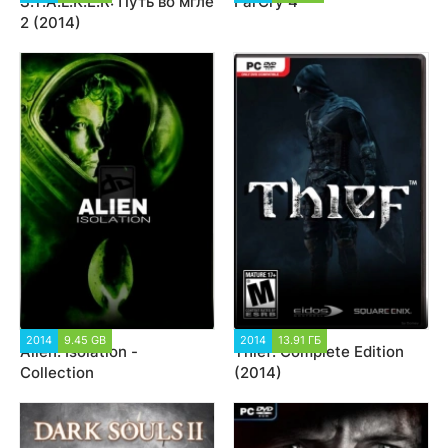
S.T.A.L.K.E.R: Путь во мгле
FarCry 4
2 (2014)
2014
9.45 GB
14 383
2014
13.91 ГБ
19 457
Alien: Isolation -
Thief: Complete Edition
Collection
(2014)