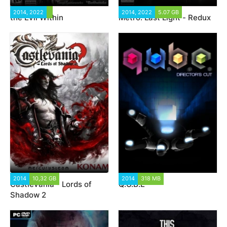
2014, 2022
13 724
2014, 2022
5.07 GB
24 990
the Evil Within
Metro: Last Light - Redux
2014
10,32 GB
15 537
2014
318 MB
14 325
Castlevania - Lords of
Q.U.B.E
Shadow 2