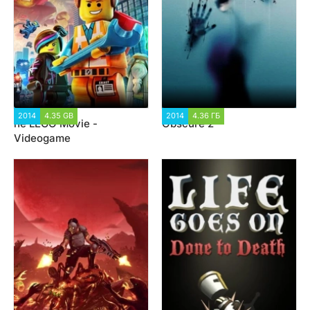
2014
4.35 GB
2 221
2014
4.36 ГБ
1 890
he LEGO Movie -
Obscure 2
Videogame