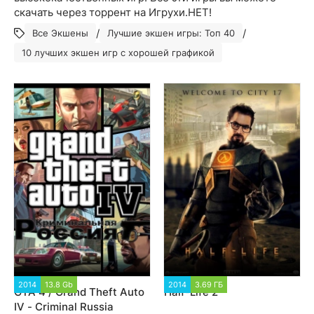
скачать через торрент на Игрухи.НЕТ!
/
/
Все Экшены
Лучшие экшен игры: Топ 40
10 лучших экшен игр с хорошей графикой
2014
13.8 Gb
365 252
2014
3.69 ГБ
177 632
GTA 4 / Grand Theft Auto
Half-Life 2
IV - Criminal Russia