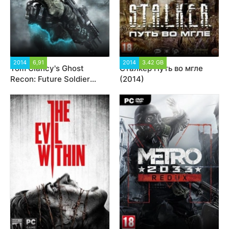
2014
6,91
44 731
2014
3.42 GB
28 391
Tom Clancy's Ghost
Сталкер Путь во мгле
Recon: Future Soldier
(2014)
(2012)