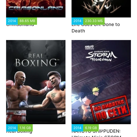
2014
88.65 MB
1 918
2014
230.33 МБ
4 116
Crimsonland
Life Goes On: Done to
Death
2014
1.16 GB
2 317
2014
6.19 GB
1 992
Real Boxing
NARUTO SHIPPUDEN: