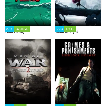
2014
142.38 МБ
3 636
2014
1.74 ГБ
1 641
Pixel Piracy
Child of Light