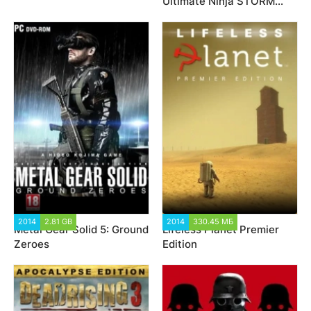
Ultimate Ninja STORM
Revolution по сети
2014
2.81 GB
3 504
2014
330.45 МБ
1 759
Metal Gear Solid 5: Ground
Lifeless Planet Premier
Zeroes
Edition