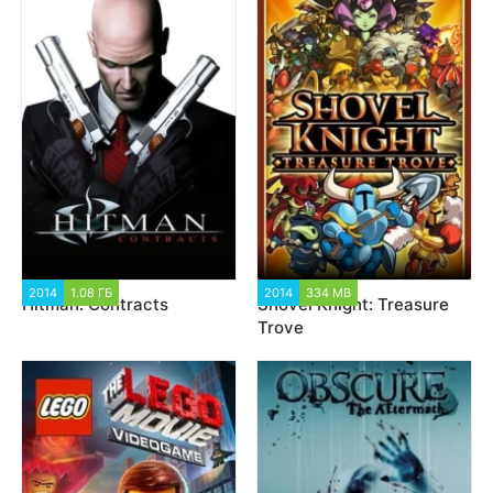
2014
1.08 ГБ
2 720
2014
334 MB
1 738
Hitman: Contracts
Shovel Knight: Treasure
Trove