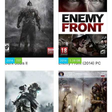
2014
7.17
53 005
2014
5.28 GB
17 333
Dark Souls II
Enemy Front (2014) PC