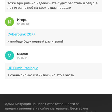
44.98 ГБ
2025
тоже бро ряльно надеюсь эта будет работать я олд с 4
04.12.2025
лет играл в неё на xbox а щас продали
Игорь
Red Chaos - The Strict Order
И
05.08.26
5.43 ГБ
2025
04.12.2025
Cyberpunk 2077
я вообще буду первый раз играть!
Prey
мирон
16.95 ГБ
2017
М
22.07.26
04.12.2025
Hill Climb Racing 2
я очень сильно извиняюсь но это 1 часть
кочегар женских пись
К
15.07.26
EA Sports UFC 4
Администрация не несет ответственности за
предоставленные на сайте материалы. Весь архив
если эта для пс а не для пк какого лешего вы пишите