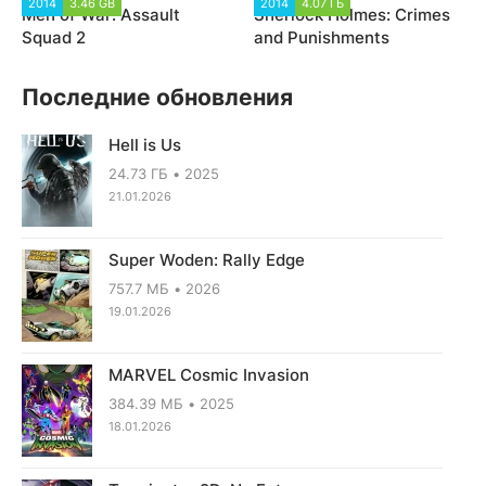
2014
3.46 GB
5 593
2014
4.07 ГБ
2 025
Men of War: Assault
Sherlock Holmes: Crimes
Squad 2
and Punishments
Последние обновления
Hell is Us
24.73 ГБ
2025
21.01.2026
Super Woden: Rally Edge
757.7 МБ
2026
19.01.2026
MARVEL Cosmic Invasion
384.39 МБ
2025
18.01.2026