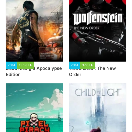
2014
13.58 ГБ
3 023
2014
37.6 ГБ
4 535
Dead Rising 3 Apocalypse
Wolfenstein: The New
Edition
Order