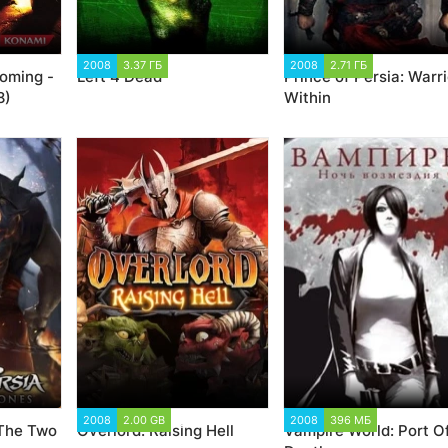
22
2008
3.37 ГБ
6 031
2008
2.71 ГБ
4 881
coming -
Left 4 Dead
Prince of Persia: Warri
8)
Within
1
2008
2.00 GB
2 117
2008
396 МБ
2 605
 The Two
Overlord: Raising Hell
Vampire World: Port O