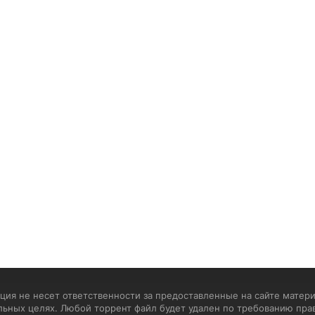
ия не несет ответственности за предоставленные на сайте матери
льных целях. Любой торрент файл будет удален по требованию пра