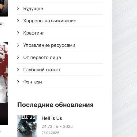
Будущее
Хорроры на выживание
or
Крафтинг
Управление ресурсами
От первого лица
Глубокий сюжет
Фэнтези
Последние обновления
Hell is Us
24.73 ГБ
2025
f
21.01.2026