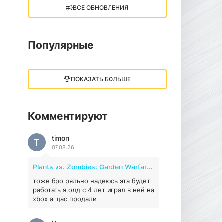
ВСЕ ОБНОВЛЕНИЯ
Little Nightmares III
13 ГБ
2025
05.12.2025
Популярные
illWill
4.96 ГБ
2023
ПОКАЗАТЬ БОЛЬШЕ
04.12.2025
Комментируют
MAFIA: THE OLD
COUNTRY
timon
44.98 ГБ
2025
T
07.08.26
04.12.2025
Plants vs. Zombies: Garden Warfare 2 (2016)
Red Chaos - The Strict
Order
тоже бро ряльно надеюсь эта будет
работать я олд с 4 лет играл в неё на
5.43 ГБ
2025
xbox а щас продали
04.12.2025
Prey