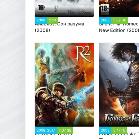
2008
2.24
8 817
2008
5.82 GB
17 1
Анабиоз: Сон разума
Silent Hill: Home
(2008)
New Edition (200
2008, 2017
4.37 GB
9 768
2008
5.47 ГБ
4 67
R2 Online (2017)
Prince of Persia: