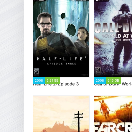
2008
5.21 GB
236 651
2008
6.15 GB
130 1
Half-Life 2: Episode 3
Call of Duty: Wor