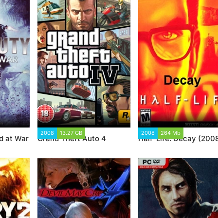
50
2008
13.27 GB
165 523
2008
264 Mb
43 228
ld at War
Grand Theft Auto 4
Half-Life: Decay (200