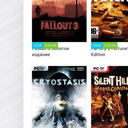
2008
6.14 GB
35 996
2008
2.31 GB
19 8
Fallout 3 Золотое
Far Cry 2 Fortune
издание
Edition