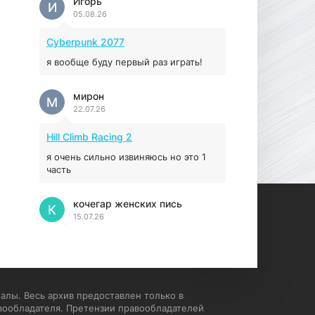
Игорь
И
05.08.26
16.95 ГБ
2017
04.12.2025
Cyberpunk 2077
я вообще буду первый раз играть!
мирон
М
22.07.26
Hill Climb Racing 2
я очень сильно извиняюсь но это 1
часть
кочегар женских пись
К
15.07.26
EA Sports UFC 4
если эта для пс а не для пк какого
лешего вы пишите на пк !!!!! Сука
ебланойды космические вы
алы. Весь архив предоставлен только в
напишите блять на пк с
вообладателя. Претензии правообладателей