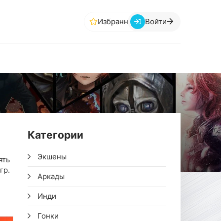
Избранное
Войти
Категории
Экшены
ять
гр.
Аркады
Инди
Гонки