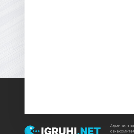
Администрац
IGRUHI
.NET
ознакомите