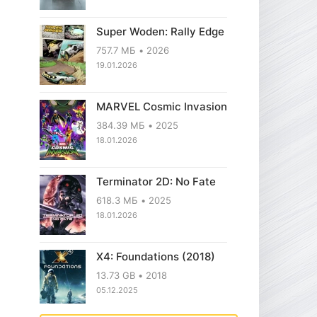
Super Woden: Rally Edge
757.7 МБ
2026
19.01.2026
MARVEL Cosmic Invasion
384.39 МБ
2025
18.01.2026
Terminator 2D: No Fate
618.3 МБ
2025
18.01.2026
X4: Foundations (2018)
13.73 GB
2018
05.12.2025