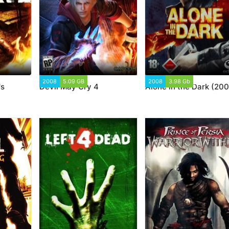
40
2008
5.09 GB
22 782
2008
3.98 Gb
22 696
's
Devil May Cry 4
Alone in the Dark (200