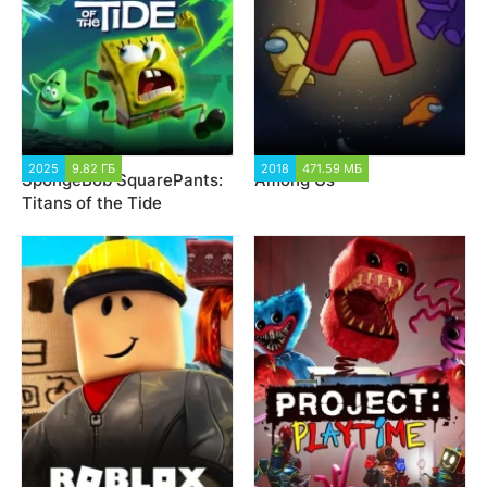
2025
9.82 ГБ
2 176
2018
471.59 МБ
918
SpongeBob SquarePants:
Among Us
Titans of the Tide