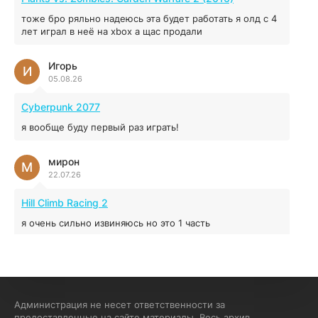
44.98 ГБ
2025
тоже бро ряльно надеюсь эта будет работать я олд с 4
04.12.2025
лет играл в неё на xbox а щас продали
Игорь
Red Chaos - The Strict Order
И
05.08.26
5.43 ГБ
2025
04.12.2025
Cyberpunk 2077
я вообще буду первый раз играть!
Prey
мирон
16.95 ГБ
2017
М
22.07.26
04.12.2025
Hill Climb Racing 2
я очень сильно извиняюсь но это 1 часть
кочегар женских пись
К
15.07.26
EA Sports UFC 4
Администрация не несет ответственности за
предоставленные на сайте материалы. Весь архив