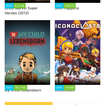
2013
5.12 GB
48 201
2017
0.98 ГБ
1 590
LEGO Marvel Super
Shift Happens
Heroes (2013)
2021
181.7 МБ
4 694
2018
110 MB
5 554
My Child: Lebensborn
Iconoclasts