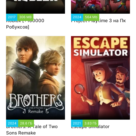
2017
306 MB
17 858
2024
564 Mb
3 744
Roblox [+100000
Project Playtime 3 на Пк
Робуксов]
2024
28.6 ГБ
2 535
2021
3.83 ГБ
3 361
Brothers: A Tale of Two
Escape Simulator
Sons Remake