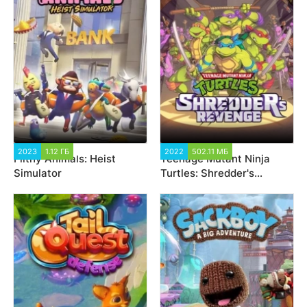
2023
1.12 ГБ
2 089
2022
502.11 МБ
6 050
Filthy Animals: Heist
Teenage Mutant Ninja
Simulator
Turtles: Shredder's
Revenge