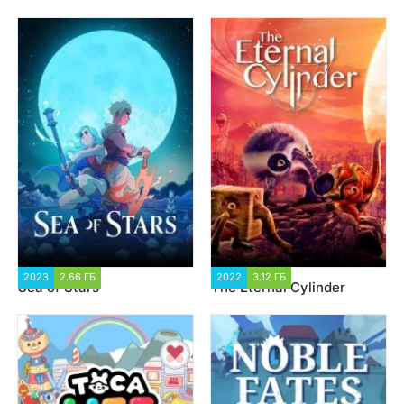
2023
2.66 ГБ
1 248
2022
3.12 ГБ
3 596
Sea of Stars
The Eternal Cylinder