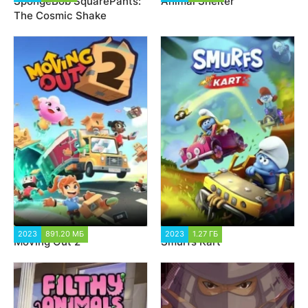
SpongeBob SquarePants:
Animal Shelter
The Cosmic Shake
2023
891.20 МБ
1 261
2023
1.27 ГБ
1 195
Moving Out 2
Smurfs Kart