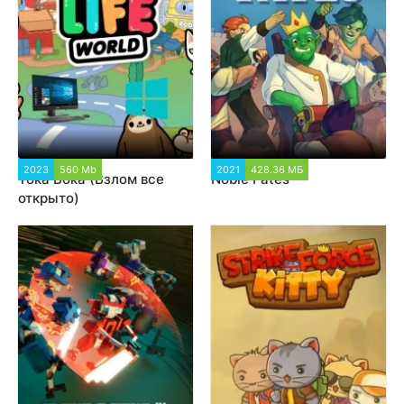
2023
560 Mb
111 114
2021
428.36 МБ
2 122
Тока Бока (Взлом все
Noble Fates
открыто)