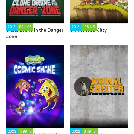
2018
904 МБ
6 571
2018
196 МБ
3 517
Clone Drone in the Danger
StrikeForce Kitty
Zone
2023
4.99 ГБ
2 966
2022
6.49 ГБ
2 711