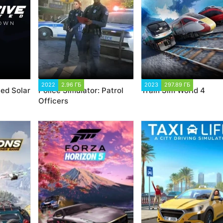
2022
2.96 ГБ
1 754
2023
297.89 ГБ
1 987
ted Solar
Police Simulator: Patrol
Train Sim World 4
Officers