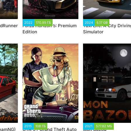
5
2022
170.95 ГБ
13 198
2024
5.17 GB
2 353
udRunner
Forza Horizon 5: Premium
Taxi Life: A City Drivin
Edition
Simulator
333
2015
108 ГБ
163 774
2021
577.82 МБ
4 311
BeamNG)
GTA 5 / Grand Theft Auto
Mon Bazou