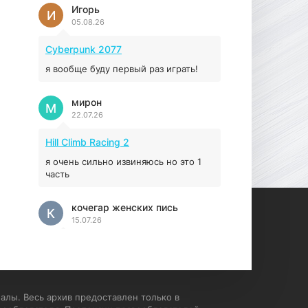
Prey
Игорь
И
05.08.26
16.95 ГБ
2017
04.12.2025
Cyberpunk 2077
я вообще буду первый раз играть!
мирон
М
22.07.26
Hill Climb Racing 2
я очень сильно извиняюсь но это 1
часть
кочегар женских пись
К
15.07.26
EA Sports UFC 4
если эта для пс а не для пк какого
лешего вы пишите на пк !!!!! Сука
ебланойды космические вы
алы. Весь архив предоставлен только в
напишите блять на пк с