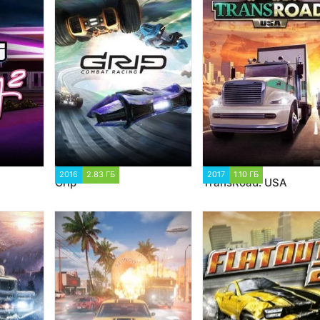
13
2016
2.83 ГБ
10 564
2017
1.10 ГБ
6 674
Grip
TransRoad: USA