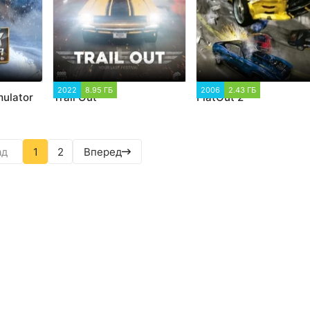
2022
8.95 ГБ
2 877
2006
2.43 ГБ
3 523
mulator
Trail Out
FlatOut 2
ад
1
2
Вперед