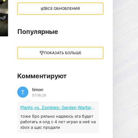
ВСЕ ОБНОВЛЕНИЯ
Little Nightmares III
13 ГБ
2025
05.12.2025
Популярные
illWill
4.96 ГБ
2023
ПОКАЗАТЬ БОЛЬШЕ
04.12.2025
Комментируют
MAFIA: THE OLD
COUNTRY
timon
44.98 ГБ
2025
T
07.08.26
04.12.2025
Plants vs. Zombies: Garden Warfare 2 (2016)
Red Chaos - The Strict
Order
тоже бро ряльно надеюсь эта будет
работать я олд с 4 лет играл в неё на
5.43 ГБ
2025
xbox а щас продали
04.12.2025