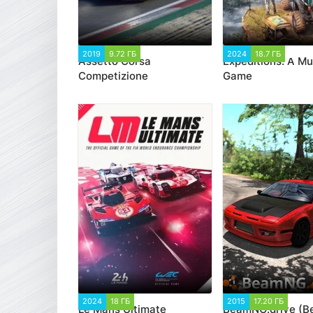
2019
9.72 ГБ
18 936
2024
18.7 ГБ
1 99
Assetto Corsa
Expeditions: A M
Competizione
Game
2024
18 ГБ
2 603
2015
17.20 ГБ
267 
Le Mans Ultimate
BeamNG.drive (