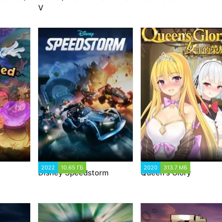
V
1 625
2022
10.65 ГБ
4 695
2020
313.7 МБ
10 591
Disney Speedstorm
Queen's Glory