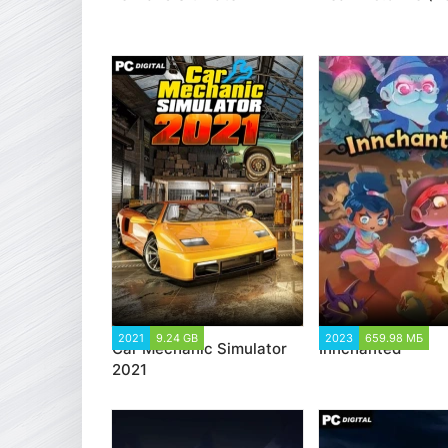
2021
9.24 GB
9 838
2023
659.98 МБ
Car Mechanic Simulator
Innchanted
2021