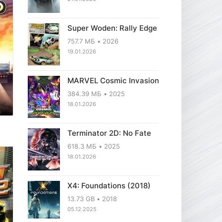
Super Woden: Rally Edge
757.7 МБ
2026
19.01.2026
MARVEL Cosmic Invasion
384.39 МБ
2025
18.01.2026
Terminator 2D: No Fate
618.3 МБ
2025
18.01.2026
X4: Foundations (2018)
13.73 GB
2018
05.12.2025