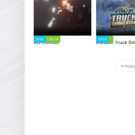
2016
1.48 ГБ
10 345
2023
-
5 613
ASTROKILL
Alaskan Truck Si
Наз