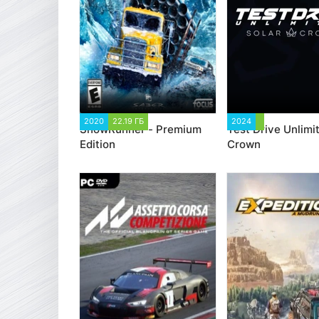
2020
22.19 ГБ
64 317
2024
3 338
SnowRunner - Premium
Test Drive Unlimi
Edition
Crown