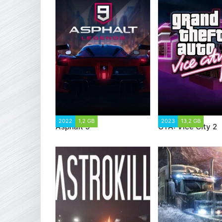
2022
1,2 GB
28 481
2023
13,2 GB
47 6
Asphalt 9
GTA: Vice City 2