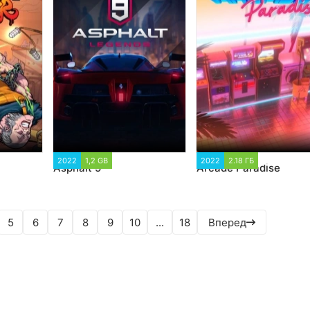
 777
2022
1,2 GB
28 433
2022
2.18 ГБ
1 457
Asphalt 9
Arcade Paradise
5
6
7
8
9
10
...
18
Вперед