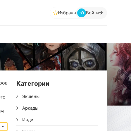
Избранное
Войти
ров
Категории
Экшены
его
Аркады
ом
Инди