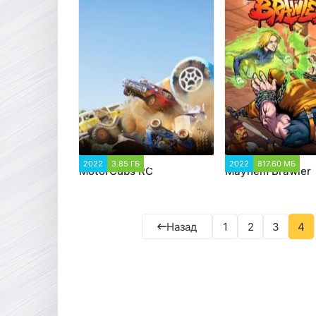
2022
3.85 ГБ
1 323
2022
817.60 МБ
1
MotorCubs RC
Mayhem Brawler
Назад
1
2
3
4