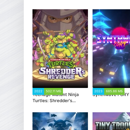
2022
502.11 МБ
6 046
2023
685.86 МБ
Teenage Mutant Ninja
Synthwave FURY
Turtles: Shredder's
Revenge