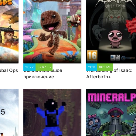
741
2022
37.67 ГБ
3 594
2011
863 MB
125 559
obal Ops
Сэкбой: Большое
The Binding of Isaac:
приключение
Afterbirth+