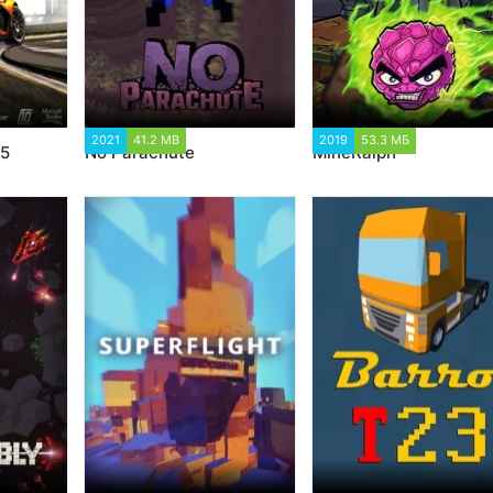
889
2021
41.2 MB
1 334
2019
53.3 МБ
1 104
 5
No Parachute
MineRalph