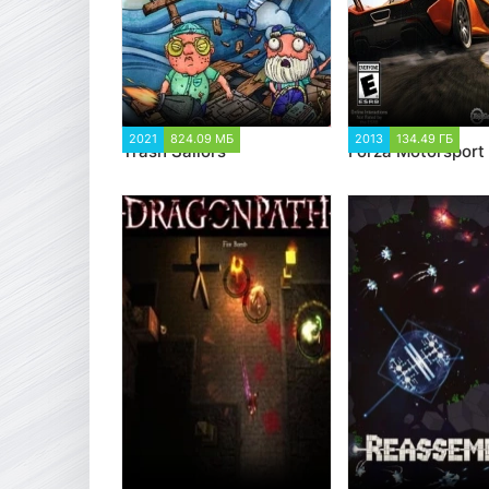
2021
824.09 МБ
1 199
2013
134.49 ГБ
98 
Trash Sailors
Forza Motorsport