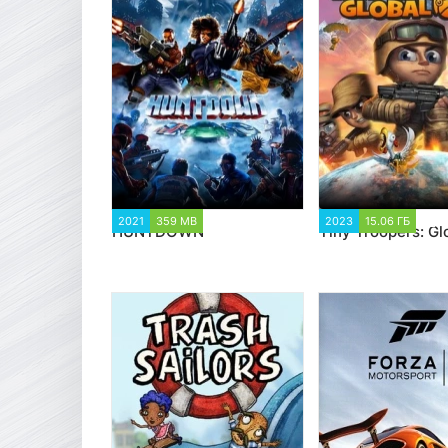
2021
359 MB
3 437
2023
15.06 ГБ
1 
HUNTDOWN
Tiny Troopers: Gl