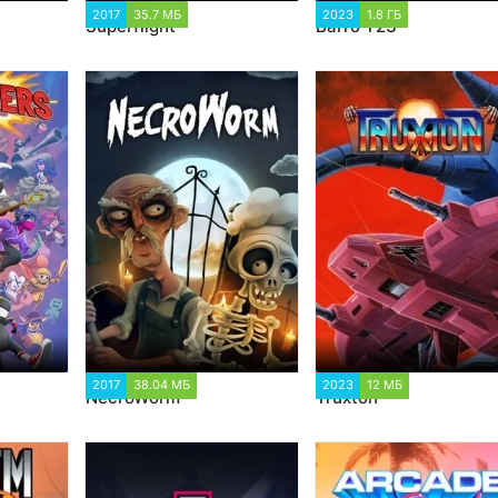
272
2017
35.7 МБ
1 198
2023
1.8 ГБ
1 145
Superflight
Barro T23
10
2017
38.04 МБ
1 403
2023
12 МБ
991
NecroWorm
Truxton