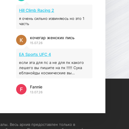
Prey
Hill Climb Racing 2
16.95 ГБ
2017
04.12.2025
я очень сильно извиняюсь но это 1
часть
кочегар женских пись
К
15.07.26
EA Sports UFC 4
если эта для пс а не для пк какого
лешего вы пишите на пк !!!!! Сука
ебланойды космические вы
напишите блять на пк с
установлением Эмулятора сука
Fannie
калеки на мозг блять последней
F
13.07.26
стадии
My Summer Car
Раменбет — место, где азарт
подаётся «аль денте», где каждый
спин — как идеальная лапша. Подача
алы. Весь архив предоставлен только в
— быстро, горячо и честно —