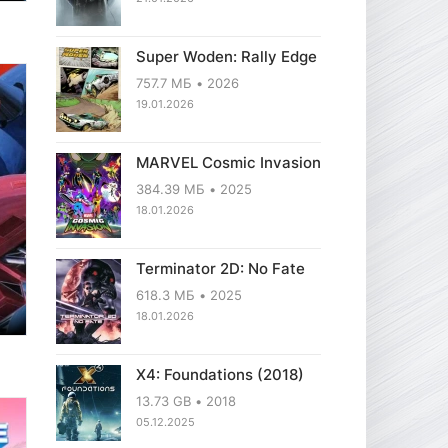
Super Woden: Rally Edge
757.7 МБ
2026
19.01.2026
MARVEL Cosmic Invasion
384.39 МБ
2025
18.01.2026
Terminator 2D: No Fate
618.3 МБ
2025
18.01.2026
X4: Foundations (2018)
13.73 GB
2018
05.12.2025