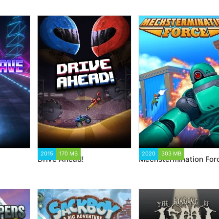
1 359
2015
170 MB
16 915
2020
303 MB
85 996
Drive Ahead!
Mechstermination For