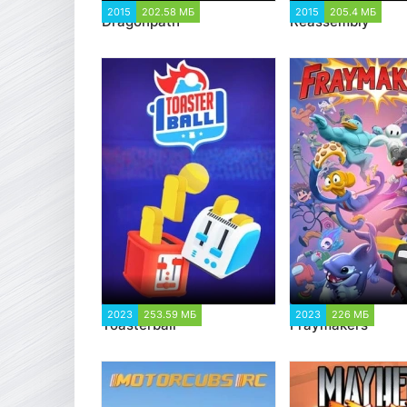
2015
202.58 МБ
1 053
2015
205.4 МБ
1 
Dragonpath
Reassembly
2023
253.59 МБ
1 475
2023
226 МБ
2 2
Toasterball
Fraymakers