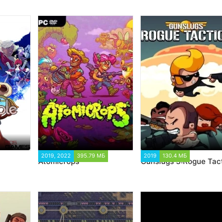
9
2019, 2022
395.79 МБ
2019
130.4 МБ
3 242
Atomicrops
Gunslugs 3:Rogue Tac
2 439