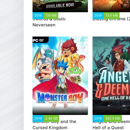
2019
139 MB
4 878
2019
73.5 MB
4 6
Swords & Souls:
Blazing Chrome (
Neverseen
2019
2.44 GB
3 467
2019
362.5 МБ
1 
Monster Boy and the
Angelo and Deem
Cursed Kingdom
Hell of a Quest