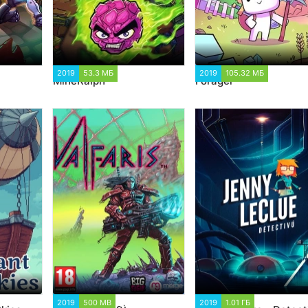
2019
53.3 МБ
1 104
2019
105.32 МБ
2 759
MineRalph
Forager
2019
500 MB
3 014
2019
1.01 ГБ
3 720