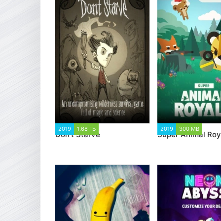
2019
1.68 ГБ
82 950
2019
300 MB
13 26
Don't Starve
Super Animal Roy