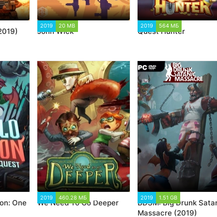
37
2019
20 MB
18 518
2019
564 МБ
11 424
2019)
John Wick
Quest Hunter
251
2019
460.28 МБ
1 446
2019
1.51 GB
9 283
on: One
We Need To Go Deeper
BDSM: Big Drunk Sata
Massacre (2019)