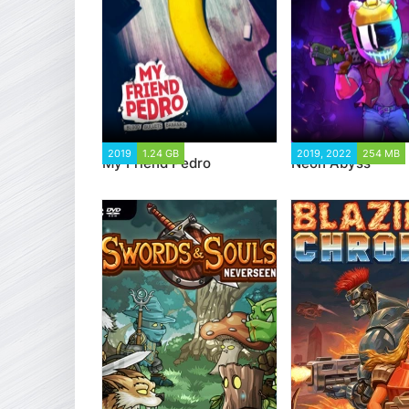
2019
1.24 GB
11 509
2019, 2022
254 MB
My Friend Pedro
Neon Abyss