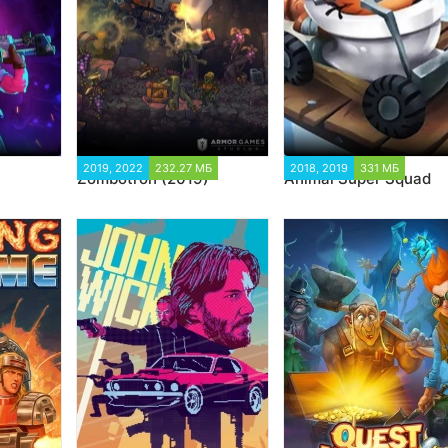
7 383
2019, 2022
232.27 МБ
2018, 2019
331 МБ
6 78
Zombotron (2019)
Animal Super Squad
6 361