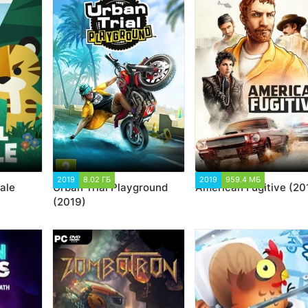
5
2019
8.02 ГБ
6 061
2019
959.4 МБ
16 024
ale
Urban Trial Playground
American Fugitive (20
(2019)