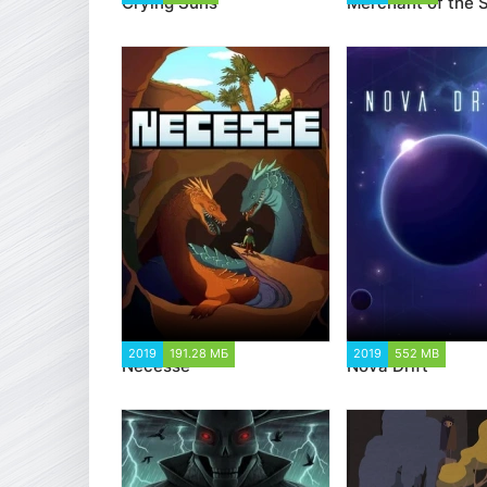
Crying Suns
Merchant of the 
2019
191.28 МБ
1 477
2019
552 MB
1 33
Necesse
Nova Drift