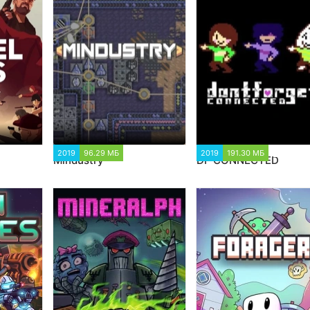
 841
2019
96.29 МБ
2 187
2019
191.30 МБ
1 585
Mindustry
DF CONNECTED