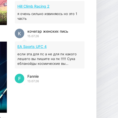
Hill Climb Racing 2
16.95 ГБ
2017
04.12.2025
я очень сильно извиняюсь но это 1
часть
кочегар женских пись
К
15.07.26
EA Sports UFC 4
если эта для пс а не для пк какого
лешего вы пишите на пк !!!!! Сука
ебланойды космические вы
напишите блять на пк с
установлением Эмулятора сука
Fannie
калеки на мозг блять последней
F
13.07.26
стадии
My Summer Car
Раменбет — место, где азарт
подаётся «аль денте», где каждый
спин — как идеальная лапша. Подача
— быстро, горячо и честно —