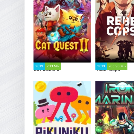
2019
203 МБ
2 802
2019
705.90 МБ
5
Cat Quest II
Rebel Cops