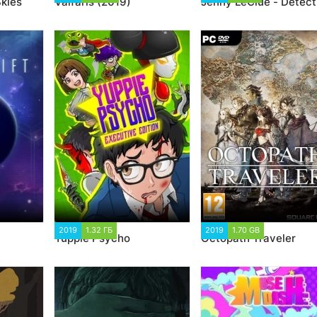
Skies
Valfaris (2019)
Jenny LeClue - Detect
2
2019
1.32 ГБ
1 615
2019
1.70 GB
3 321
Yuppie Psycho
Octopath Traveler