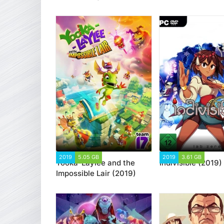
2019
5.05 GB
3 296
2019
3.61 GB
4 82
Yooka-Laylee and the
Indivisible (2019)
Impossible Lair (2019)