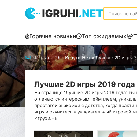
IGRUHI
.NET
Горячие новинки
Топ ожидаемых!
Т
Игры на ПК | Игрухи.Нет
» Лучшие 2D игры 2
Лучшие 2D игры 2019 года
На странице "Лучшие 2D игры 2019 года" вы
отличаются интересным геймплеем, уникал
простатой знакомой с детства, когда практ
игру и окунитесь в увлекательный игровой м
Игрухи.НЕТ!