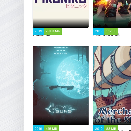
2019
291.3 МБ
2 185
2019
1.12 ГБ
3 785
Pikuniku
Iron Marines
2019
415 MB
6 569
2019
83 MB
4 698