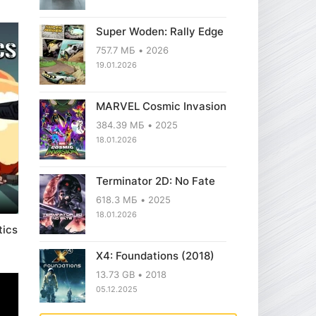
Super Woden: Rally Edge
757.7 МБ
2026
19.01.2026
MARVEL Cosmic Invasion
384.39 МБ
2025
18.01.2026
Terminator 2D: No Fate
618.3 МБ
2025
18.01.2026
tics
X4: Foundations (2018)
13.73 GB
2018
05.12.2025