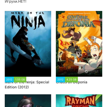
Игрухи.НЕТ!
2012
1.55 GB
14 743
2012
4.25 GB
10 941
Mark of the Ninja: Special
Chaos on Deponia
Edition (2012)