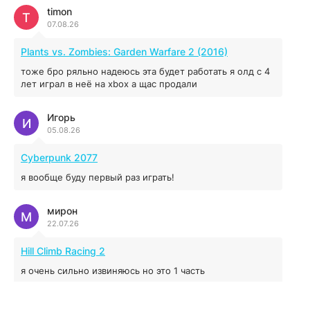
04.12.2025
timon
T
07.08.26
MAFIA: THE OLD COUNTRY
Plants vs. Zombies: Garden Warfare 2 (2016)
44.98 ГБ
2025
тоже бро ряльно надеюсь эта будет работать я олд с 4
04.12.2025
лет играл в неё на xbox а щас продали
Игорь
Red Chaos - The Strict Order
И
05.08.26
5.43 ГБ
2025
04.12.2025
Cyberpunk 2077
я вообще буду первый раз играть!
Prey
мирон
16.95 ГБ
2017
М
22.07.26
04.12.2025
Hill Climb Racing 2
я очень сильно извиняюсь но это 1 часть
кочегар женских пись