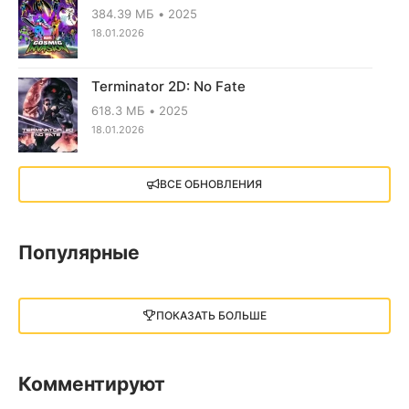
384.39 МБ
2025
18.01.2026
Terminator 2D: No Fate
618.3 МБ
2025
18.01.2026
X4: Foundations (2018)
ВСЕ ОБНОВЛЕНИЯ
13.73 GB
2018
05.12.2025
Популярные
Little Nightmares III
13 ГБ
2025
ПОКАЗАТЬ БОЛЬШЕ
05.12.2025
illWill
Комментируют
4.96 ГБ
2023