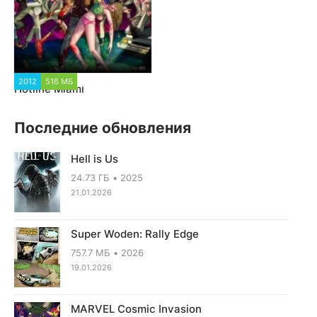
2012
516 МБ
2 677
Hotline Miami
Последние обновления
Hell is Us
24.73 ГБ
2025
21.01.2026
Super Woden: Rally Edge
757.7 МБ
2026
19.01.2026
MARVEL Cosmic Invasion