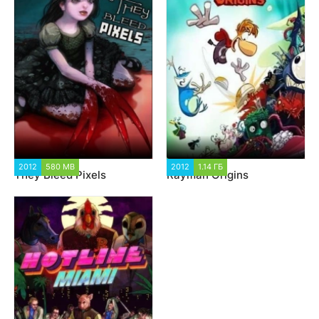
2012
580 MB
9 644
2012
1.14 ГБ
2 026
They Bleed Pixels
Rayman Origins