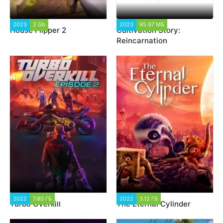
2023
2 Gb
3 612
2023
95.97 МБ
2 613
House Flipper 2
Cultivation Story:
Reincarnation
2022
7.80 ГБ
2 666
2022
3.12 ГБ
3 591
Turbo Overkill
The Eternal Cylinder