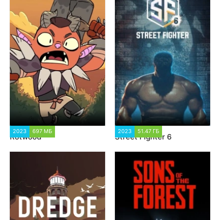
2023
697 МБ
3 872
2023
51.47 ГБ
11 594
Rotwood
Street Fighter 6