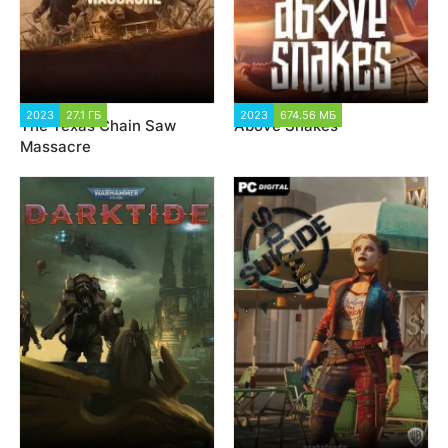
2023
27.1 ГБ
3 277
2023
674.56 МБ
2 334
The Texas Chain Saw
Above Snakes
Massacre