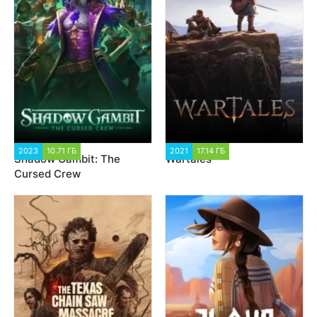
2023
10.71 ГБ
1 810
2021
17.14 ГБ
5 269
Shadow Gambit: The
Wartales
Cursed Crew