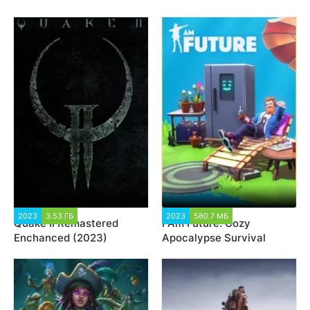
2023
3.53 ГБ
6 826
2023
580.7 МБ
3 005
Quake II Remastered
I Am Future: Cozy
Enchanced (2023)
Apocalypse Survival