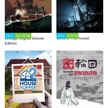
2023
925.06 МБ
2 585
2023
9.76 ГБ
5 633
Dredge: Digital Deluxe
Sons of The Forest
Edition