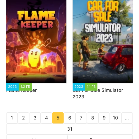
2023
1.2 ГБ
2 272
2023
1.1 ГБ
5 460
Flame Keeper
Car For Sale Simulator
2023
1
2
3
4
5
6
7
8
9
10
...
31