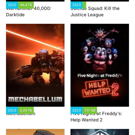
2022
44.4 ГБ
14 301
2023
12 862
Warhammer 40,000:
Suicide Squad: Kill the
Darktide
Justice League
2023
2.25 ГБ
1 997
2023
7.17 GB
2 189
Mechabellum
Five Nights at Freddy's:
Help Wanted 2