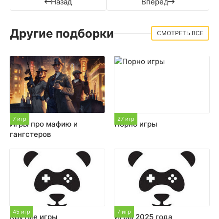
Назад
Вперед
Другие подборки
СМОТРЕТЬ ВСЕ
7 игр
27 игр
Игры про мафию и
Порно игры
гангстеров
45 игр
7 игр
Крутые игры
Игры 2025 года