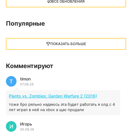
X4: Foundations (2018)
ВСЕ ОБНОВЛЕНИЯ
13.73 GB
2018
05.12.2025
Популярные
Little Nightmares III
13 ГБ
2025
ПОКАЗАТЬ БОЛЬШЕ
05.12.2025
illWill
Комментируют
4.96 ГБ
2023
04.12.2025
timon
T
07.08.26
MAFIA: THE OLD COUNTRY
Plants vs. Zombies: Garden Warfare 2 (2016)
44.98 ГБ
2025
тоже бро ряльно надеюсь эта будет работать я олд с 4
04.12.2025
лет играл в неё на xbox а щас продали
Игорь
Red Chaos - The Strict Order
И
05.08.26