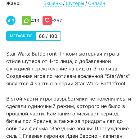
Жанр:
Экшены
/
Шутеры
/
Онлайн
413
-257
4.3
68 / 100
METACRITIC
Star Wars: Battlefront II - компьютерная игра в
стиле шутера от 1-го лица, с добавленной
функцией переключение на вид от 3-го лица.
Созданная игра по мотивам вселенной "StarWars",
является 4 частью в серии Star Wars: Battlefront.
В этой части игры разработчики не поленились, и
сделали одиночный режим, которого не было в
прошлой части. Кампания описывает период
битвы при Ярвине, а также за тридцать лет до
событий фильма "Звёздные войны: Пробуждение
силы". Главная героиня Иден Версио - капитан