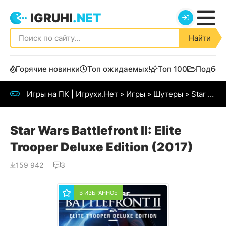
IGRUHI
.NET
Найти
Горячие новинки
Топ ожидаемых!
Топ 100
Подбор
Игры на ПК | Игрухи.Нет
»
Игры
»
Шутеры
» Star Wars Battlefront II (2017)
Star Wars Battlefront II: Elite
Trooper Deluxe Edition (2017)
159 942
3
В ИЗБРАННОЕ