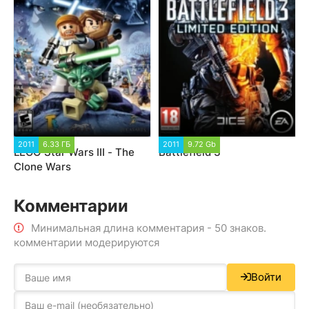
2011
6.33 ГБ
2011
9.72 Gb
LEGO Star Wars III - The
Battlefield 3
Clone Wars
Комментарии
Минимальная длина комментария - 50 знаков.
комментарии модерируются
Войти