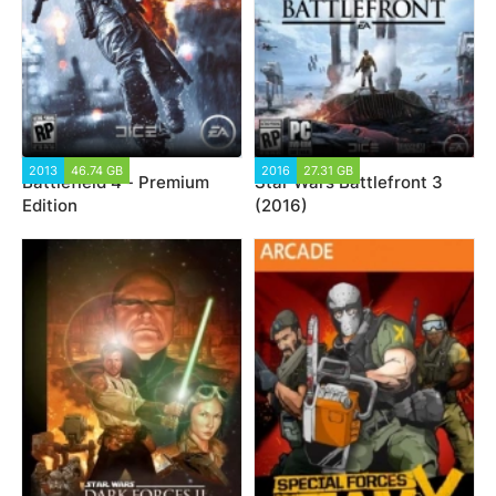
2013
46.74 GB
2016
27.31 GB
Battlefield 4 - Premium
Star Wars Battlefront 3
Edition
(2016)