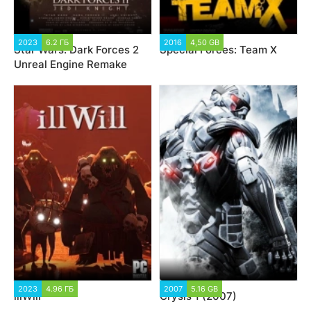
2023
6.2 ГБ
2016
4,50 GB
Star Wars: Dark Forces 2
Special Forces: Team X
Unreal Engine Remake
2023
4.96 ГБ
2007
5.16 GB
illWill
Crysis 1 (2007)