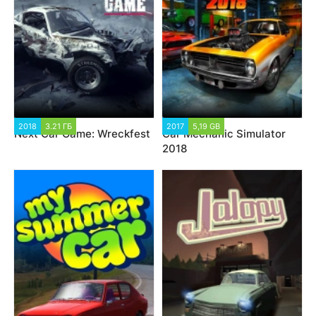
2018
3.21 ГБ
2017
5,19 GB
Next Car Game: Wreckfest
Car Mechanic Simulator
2018