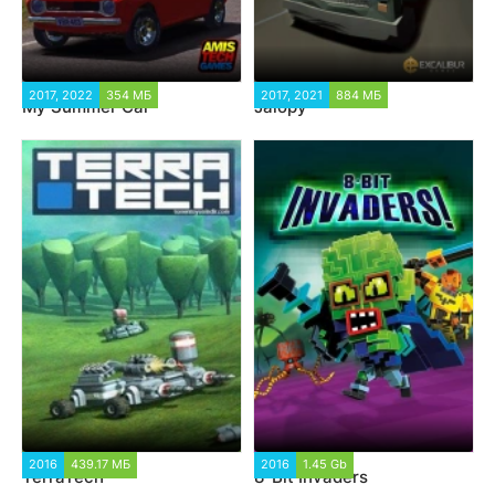
2017, 2022
354 МБ
2017, 2021
884 МБ
My Summer Car
Jalopy
2016
439.17 МБ
2016
1.45 Gb
TerraTech
8-Bit Invaders