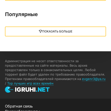
13.73 GB
2018
05.12.2025
Популярные
Little Nightmares III
13 ГБ
2025
ПОКАЗАТЬ БОЛЬШЕ
05.12.2025
illWill
4.96 ГБ
2023
04.12.2025
Администрация не несет ответственности за
предоставленные на сайте материалы. Весь архив
предоставлен только в ознакомительных целях. Любой
MAFIA: THE OLD COUNTRY
торрент файл будет удален по требованию правообладателя.
Претензии правообладателей принимаются на
evgenr3@ya.ru
44.98 ГБ
2025
/
Top лучших игр всех времён
04.12.2025
IGRUHI
.NET
Red Chaos - The Strict Order
Обратная связь
5.43 ГБ
2025