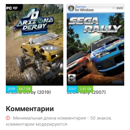
2019
34.7 GB
2007
2.61 GB
Arizona Derby (2019)
SEGA Rally (2007)
Комментарии
Минимальная длина комментария - 50 знаков.
комментарии модерируются