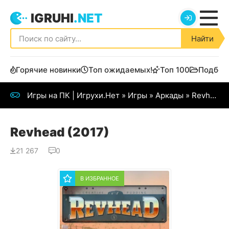
IGRUHI
.NET
Найти
Горячие новинки
Топ ожидаемых!
Топ 100
Подбор
Игры на ПК | Игрухи.Нет
»
Игры
»
Аркады
» Revhead (2017)
Revhead (2017)
21 267
0
В ИЗБРАННОЕ