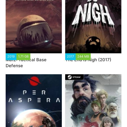
2019
1.71 GB
2017
244 MB
MarZ: Tactical Base
The End Is Nigh (2017)
Defense