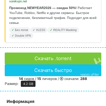
xorekvpn.net
Промокод NEWYEAR2026 — скидка 50%!
Работает
YouTube, Roblox, Netflix и другие сервисы. Быстрое
подключение, безлимитный трафик. Подходит для всей
семьи.
Без логов
VLESS
REALITY Masking
Double VPN
Скачать .torrent
Скачать быстро
через uFiler
14
сидов /
15
личеров /
скачали:
288
Размер:
4.2 GB
Информация