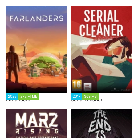
2023
273.74 МБ
2017
369 MB
Farlanders
Serial Cleaner