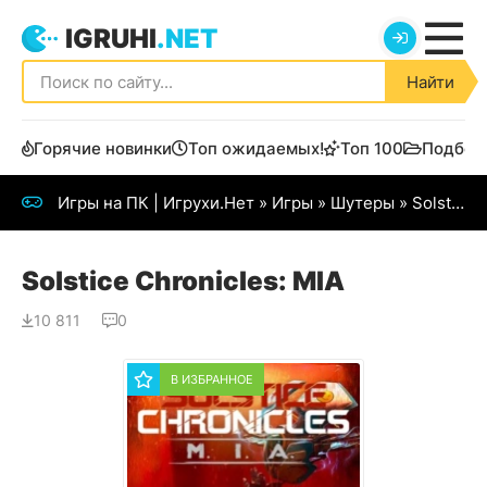
IGRUHI
.NET
Найти
Горячие новинки
Топ ожидаемых!
Топ 100
Подбор
Игры на ПК | Игрухи.Нет
»
Игры
»
Шутеры
» Solstice Chronicles: MIA
Solstice Chronicles: MIA
10 811
0
В ИЗБРАННОЕ