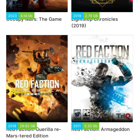
2023
4.14 Gb
2019
2.79 GB
Occupy Mars: The Game
Lightstep Chronicles
(2019)
2018
29.62 GB
2011
5.33 Gb
Red Faction: Guerilla re-
Red Faction: Armageddon
Mars-tered Edition