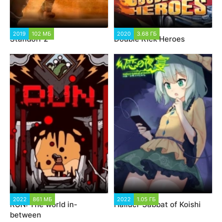
2019
102 МБ
2020
3.68 ГБ
Standoff 2
Double Kick Heroes
2022
861 МБ
2022
1.05 ГБ
RUN: The world in-
Halluci-Sabbat of Koishi
between