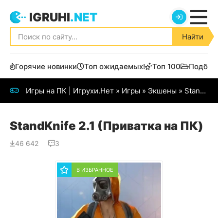
IGRUHI
.NET
Найти
Горячие новинки
Топ ожидаемых!
Топ 100
Подбор
Игры на ПК | Игрухи.Нет
»
Игры
»
Экшены
» StandKnife 2.1
StandKnife 2.1 (Приватка на ПК)
46 642
3
В ИЗБРАННОЕ