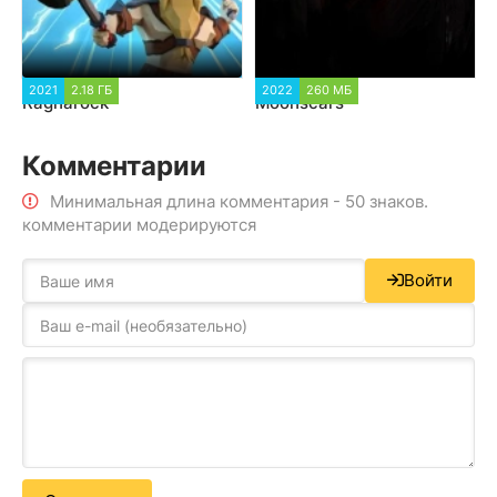
2021
2.18 ГБ
2022
260 МБ
Ragnarock
Moonscars
Комментарии
Минимальная длина комментария - 50 знаков.
комментарии модерируются
Войти