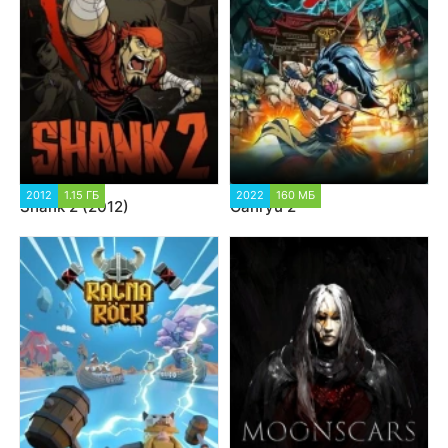
2012
1.15 ГБ
2022
160 МБ
Shank 2 (2012)
Ganryu 2