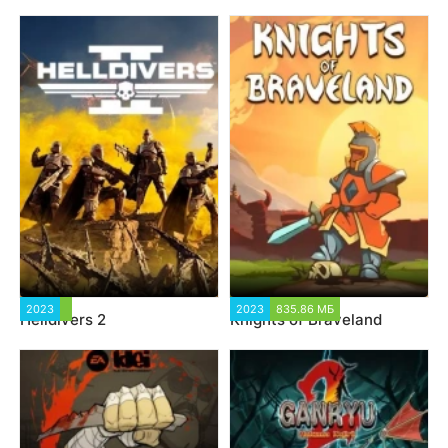
2023
2023
835.86 МБ
Helldivers 2
Knights of Braveland