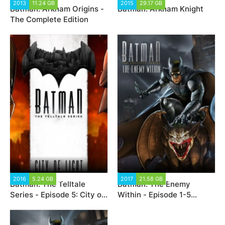
2013
11.24 GB
50 208
2015
29.17 GB
23 526
Batman: Arkham Origins -
Batman: Arkham Knight
The Complete Edition
2016
5.24 GB
16 120
2017
21.58 GB
9 404
Batman: The Telltale
Batman: The Enemy
Series - Episode 5: City of
Within - Episode 1-5
Light
(2018)