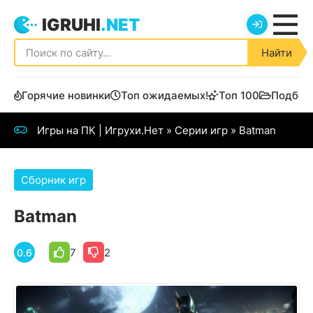
IGRUHI
.NET
Найти
Горячие новинки
Топ ожидаемых!
Топ 100
Подбор
Игры на ПК | Игрухи.Нет
»
Серии игр
» Batman
Сборник игр
Batman
7
2
0.6