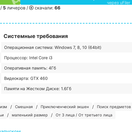
через uFiler
 /
5
личеров /
скачали:
66
Системные требования
Операционная система: Windows 7, 8, 10 (64bit)
Процессор: Intel Core i3
Оперативная память: 4Гб
Видеокарта: GTX 460
Памяти на Жестком Диске: 1.6Гб
/
/
/
изм
Смешная
Приключенческий экшен
Поиск предметов
/
/
ьи
маленький размер
От 3 лица / От третьего лица
запуском