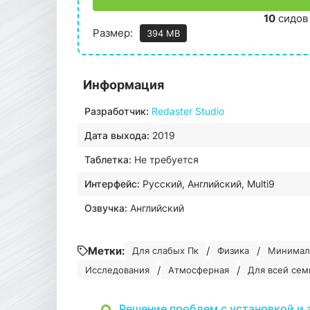
10
сидов
Размер:
394 MB
Информация
Разработчик:
Redaster Studio
Дата выхода:
2019
Таблетка:
Не требуется
Интерфейс:
Русский, Английский, Multi9
Озвучка:
Английский
Метки:
/
/
Для слабых Пк
Физика
Минимал
/
/
Исследования
Атмосферная
Для всей сем
Решение проблем с установкой и 