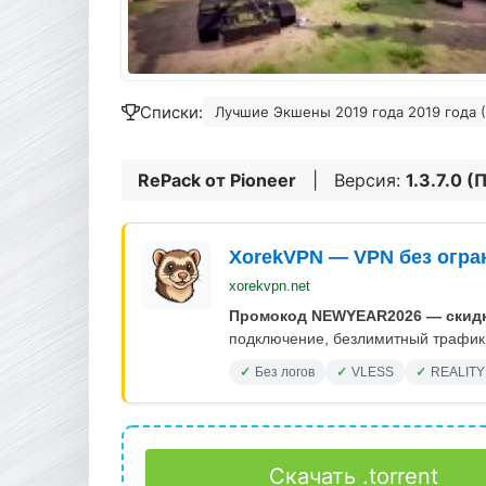
Списки:
Лучшие Экшены 2019 года 2019 года 
RePack от
Pioneer
| Версия:
1.3.7.0 
XorekVPN — VPN без огра
xorekvpn.net
Промокод NEWYEAR2026 — скидк
подключение, безлимитный трафик.
Без логов
VLESS
REALITY
Скачать .torrent