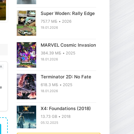
Super Woden: Rally Edge
757.7 МБ
2026
19.01.2026
MARVEL Cosmic Invasion
384.39 МБ
2025
18.01.2026
А
Terminator 2D: No Fate
618.3 МБ
2025
ое
18.01.2026
X4: Foundations (2018)
13.73 GB
2018
05.12.2025