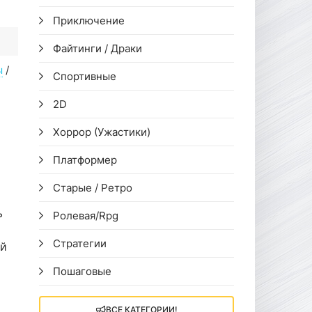
Приключение
Файтинги / Драки
ы
/
Спортивные
2D
Хоррор (Ужастики)
Платформер
Старые / Ретро
ь
Ролевая/Rpg
Стратегии
ый
Пошаговые
ВСЕ КАТЕГОРИИ!