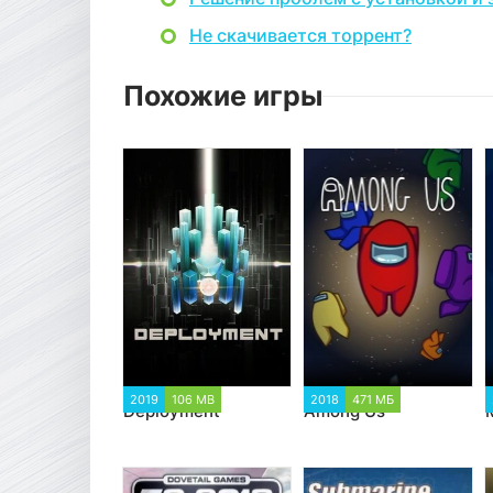
Не скачивается торрент?
Похожие игры
2019
106 MB
2018
471 МБ
Deployment
Among Us