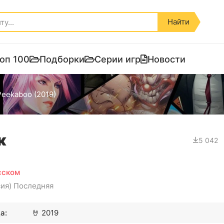
Найти
оп 100
Подборки
Серии игр
Новости
Peekaboo (2019)
к
5 042
усском
сия) Последняя
а:
🤘
2019