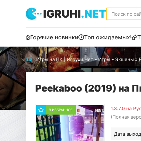
IGRUHI
.NET
Горячие новинки
Топ ожидаемых!
Т
Игры на ПК | Игрухи.Нет
»
Игры
»
Экшены
» 
Peekaboo (2019) на П
1.3.7.0 на Р
В ИЗБРАННОЕ
(Полная вер
Дата выход