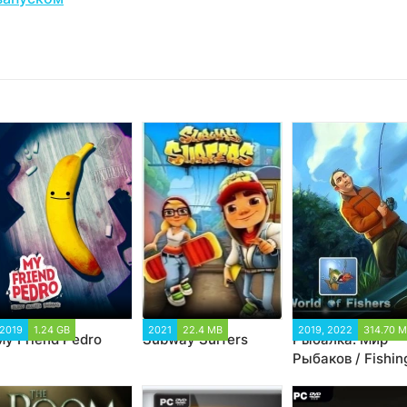
2019
1.24 GB
2021
22.4 MB
2019, 2022
314.70 
My Friend Pedro
Subway Surfers
Рыбалка: Мир
Рыбаков / Fishin
World of Fishers