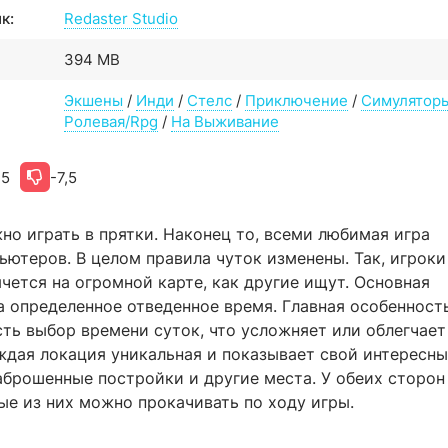
к:
Redaster Studio
394 MB
Экшены
/
Инди
/
Стелс
/
Приключение
/
Симулятор
Ролевая/Rpg
/
На Выживание
,5
-7,5
но играть в прятки. Наконец то, всеми любимая игра
ьютеров. В целом правила чуток изменены. Так, игроки
чется на огромной карте, как другие ищут. Основная
за определенное отведенное время. Главная особенност
есть выбор времени суток, что усложняет или облегчает
ждая локация уникальная и показывает свой интересн
заброшенные постройки и другие места. У обеих сторон
ые из них можно прокачивать по ходу игры.