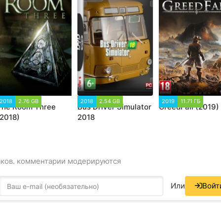
2018
2.76 GB
2018
2.54 GB
2019
11.71 ГБ
The Room Three
Bus Driver Simulator
GreedFall (2019)
(2018)
2018
аков. комментарии модерируются
Или
Войт