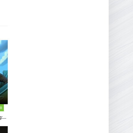
16.95 ГБ
2017
04.12.2025
MB
g: