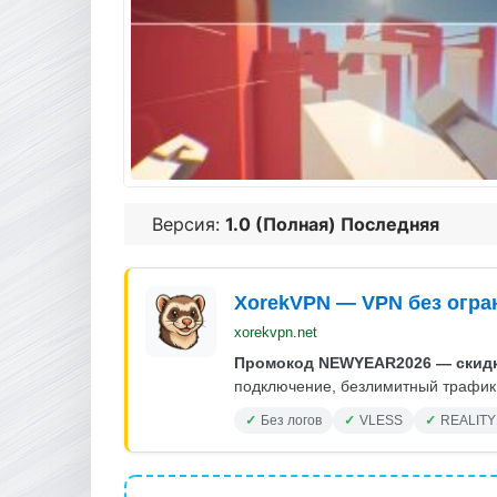
Версия:
1.0 (Полная) Последняя
XorekVPN — VPN без огра
xorekvpn.net
Промокод NEWYEAR2026 — скидк
подключение, безлимитный трафик.
Без логов
VLESS
REALITY