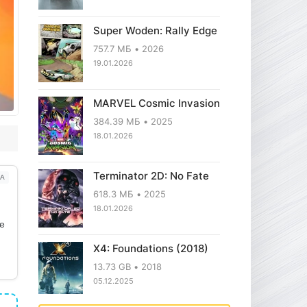
Super Woden: Rally Edge
757.7 МБ
2026
19.01.2026
MARVEL Cosmic Invasion
384.39 МБ
2025
18.01.2026
Terminator 2D: No Fate
А
618.3 МБ
2025
18.01.2026
ое
X4: Foundations (2018)
13.73 GB
2018
05.12.2025