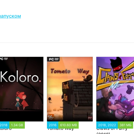
запуском
2018
1.34 GB
2016
610.60 MB
2018, 2022
381 МБ
Koloro
Tomato Way
Claws of Furry