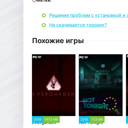
Метки:
Решение проблем с установкой и 
Не скачивается торрент?
Похожие игры
2018
147.5 MB
2018
723 MB
Evergarden
Not Tonight