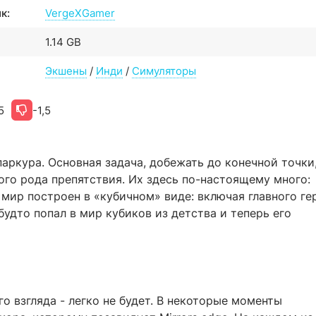
к:
VergeXGamer
1.14 GB
Экшены
/
Инди
/
Симуляторы
5
-1,5
аркура. Основная задача, добежать до конечной точки,
ого рода препятствия. Их здесь по-настоящему много:
ь мир построен в «кубичном» виде: включая главного ге
удто попал в мир кубиков из детства и теперь его
о взгляда - легко не будет. В некоторые моменты