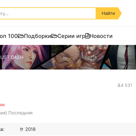
Найти
оп 100
Подборки
Серии игр
Новости
JUST DASH
4 531
ом
сия) Последняя
а:
🤘
2018