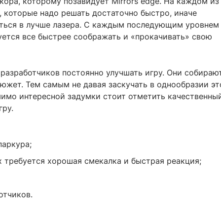
ора, которому позавидует Mirrors edge. На каждом из
, которые надо решать достаточно быстро, иначе
ться в лучше лазера. С каждым последующим уровнем
буется все быстрее соображать и «прокачивать» свою
х разработчиков постоянно улучшать игру. Они собираю
сюжет. Тем самым не давая заскучать в однообразии эт
мимо интересной задумки стоит отметить качественны
гру.
паркура;
 требуется хорошая смекалка и быстрая реакция;
отчиков.