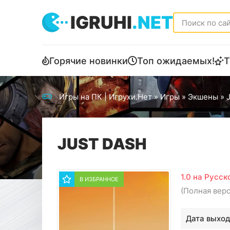
IGRUHI
.NET
Горячие новинки
Топ ожидаемых!
Т
Игры на ПК | Игрухи.Нет
»
Игры
»
Экшены
» 
JUST DASH
1.0 на Русск
В ИЗБРАННОЕ
(Полная вер
Дата выход