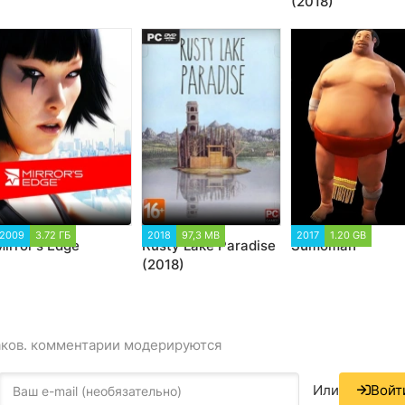
(2018)
2009
3.72 ГБ
2018
97,3 MB
2017
1.20 GB
Mirror's Edge
Rusty Lake Paradise
Sumoman
(2018)
аков. комментарии модерируются
Или
Войт