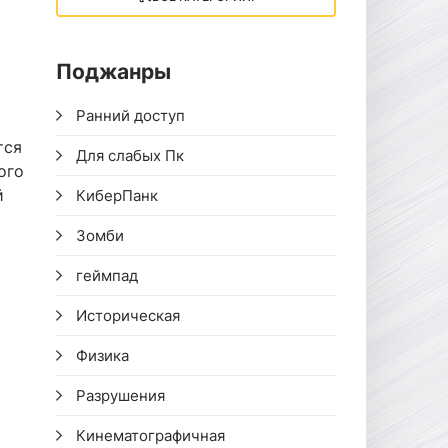
Поджанры
Ранний доступ
тся
Для слабых Пк
ого
й
КиберПанк
Зомби
геймпад
Историческая
Физика
Разрушения
Кинематографичная