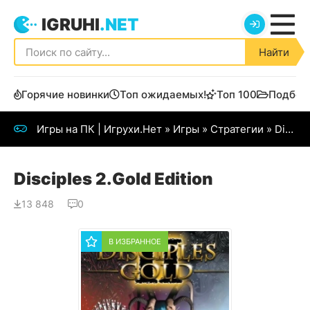
IGRUHI
.NET
Найти
Горячие новинки
Топ ожидаемых!
Топ 100
Подбор
Игры на ПК | Игрухи.Нет
»
Игры
»
Стратегии
» Disciples 2.Gold Edition
Disciples 2.Gold Edition
13 848
0
В ИЗБРАННОЕ