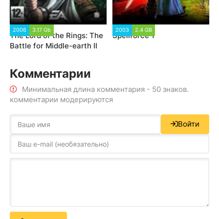
2006
3.17 Gb
2003
2.4 GB
The Lord of the Rings: The
Spellforce 1
Battle for Middle-earth II
Комментарии
Минимальная длина комментария - 50 знаков.
комментарии модерируются
Войти