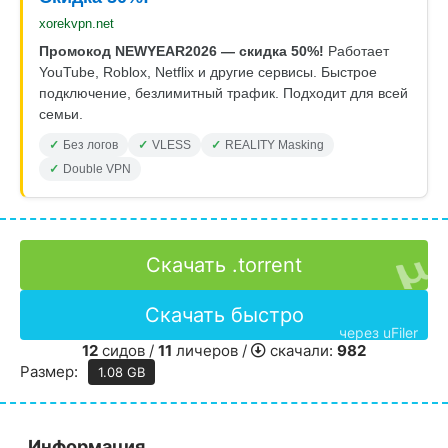
xorekvpn.net
Промокод NEWYEAR2026 — скидка 50%!
Работает
YouTube, Roblox, Netflix и другие сервисы. Быстрое
подключение, безлимитный трафик. Подходит для всей
семьи.
Без логов
VLESS
REALITY Masking
Double VPN
Скачать .torrent
Скачать быстро
через uFiler
12
сидов /
11
личеров /
скачали:
982
Размер:
1.08 GB
Информация