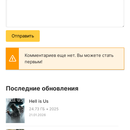
Отправить
Комментариев еще нет. Вы можете стать
первым!
Последние обновления
Hell is Us
24.73 ГБ
2025
21.01.2026