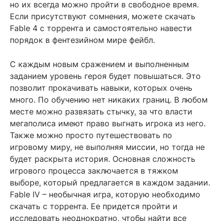
но их всегда можно пройти в свободное время.
Если присутствуют сомнения, можете скачать
Fable 4 с торрента и самостоятельно навести
порядок в фентезийном мире фейбл.
С каждым новым сражением и выполненным
заданием уровень героя будет повышаться. Это
позволит прокачивать навыки, которых очень
много. По обучению нет никаких границ. В любом
месте можно развязать стычку, за что власти
мегаполиса имеют право выгнать игрока из него.
Также можно просто путешествовать по
игровому миру, не выполняя миссии, но тогда не
будет раскрыта история. Основная сложность
игрового процесса заключается в тяжком
выборе, который предлагается в каждом задании.
Fable IV – необычная игра, которую необходимо
скачать с торрента. Ее придется пройти и
исследовать неоднократно, чтобы найти все