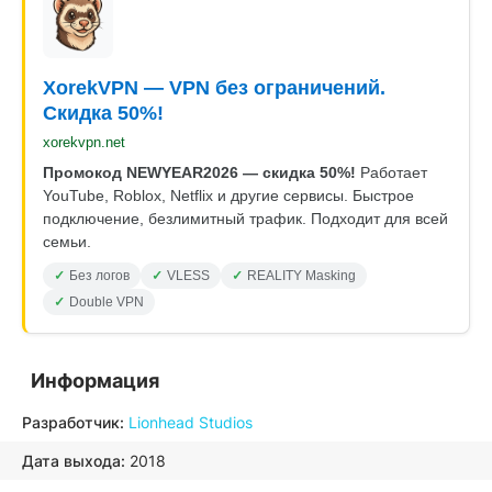
XorekVPN — VPN без ограничений.
Скидка 50%!
xorekvpn.net
Промокод NEWYEAR2026 — скидка 50%!
Работает
YouTube, Roblox, Netflix и другие сервисы. Быстрое
подключение, безлимитный трафик. Подходит для всей
семьи.
Без логов
VLESS
REALITY Masking
Double VPN
Информация
Разработчик:
Lionhead Studios
Дата выхода:
2018