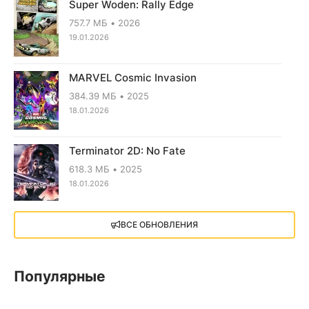
Super Woden: Rally Edge
757.7 МБ
2026
19.01.2026
MARVEL Cosmic Invasion
384.39 МБ
2025
18.01.2026
Terminator 2D: No Fate
618.3 МБ
2025
18.01.2026
X4: Foundations (2018)
ВСЕ ОБНОВЛЕНИЯ
13.73 GB
2018
05.12.2025
Популярные
Little Nightmares III